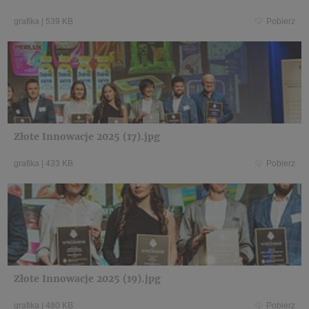
grafika
|
539 KB
Pobierz
Złote Innowacje 2025 (17).jpg
grafika
|
433 KB
Pobierz
Złote Innowacje 2025 (19).jpg
grafika
|
480 KB
Pobierz