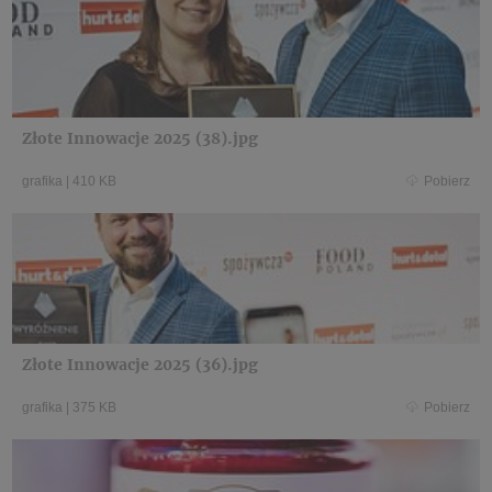
Złote Innowacje 2025 (38).jpg
grafika
|
410 KB
Pobierz
Złote Innowacje 2025 (36).jpg
grafika
|
375 KB
Pobierz