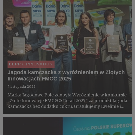
BERRY INNOVATION
Jagoda kamczacka z wyróżnieniem w Złotych
Innowacjach FMCG 2025
4 listopada 2025
Marka Jagodowe Pole zdobyła Wyróżnienie w konkursie
„Złote Innowacje FMCG & Retail 2025” za produkt Jagoda
kamczacka bez dodatku cukru. Gratulujemy Ewelinie i
Markowi Pielaszkiewicz. Doceniamy za promowanie
jagody kamczackiej, samozbiorów i produktów
regionalnych.