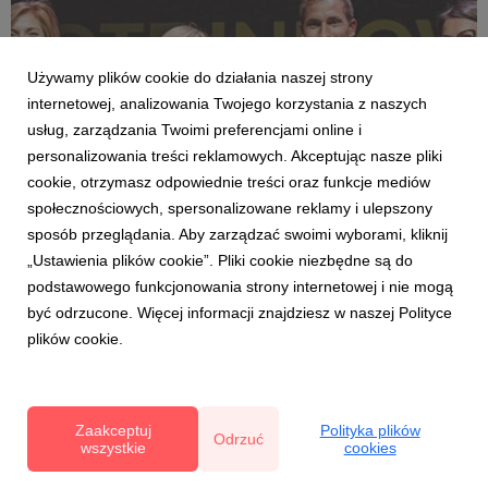
Używamy plików cookie do działania naszej strony
internetowej, analizowania Twojego korzystania z naszych
usług, zarządzania Twoimi preferencjami online i
personalizowania treści reklamowych. Akceptując nasze pliki
cookie, otrzymasz odpowiednie treści oraz funkcje mediów
BERRY INNOVATION
społecznościowych, spersonalizowane reklamy i ulepszony
Innowacyjne dżem, syrop, lody i wino! - wielki
sposób przeglądania. Aby zarządzać swoimi wyborami, kliknij
sukces przetwórstwa polskich superowoców
„Ustawienia plików cookie”. Pliki cookie niezbędne są do
3 listopada 2024
podstawowego funkcjonowania strony internetowej i nie mogą
„Złote Innowacje FMCG & Retail” to konkurs
być odrzucone. Więcej informacji znajdziesz w naszej Polityce
konsumencki, którego celem jest wyróżnienie
plików cookie.
produktów innowacyjnych. W tegorocznej edycji
przetwory jagodowe nagrodzono aż w trzech
kategoriach. Wyniki ogłoszono 25 października br. w
Teatrze Kamienica w Warszawie. Przetwórc...
Zaakceptuj
Polityka plików
Odrzuć
wszystkie
cookies