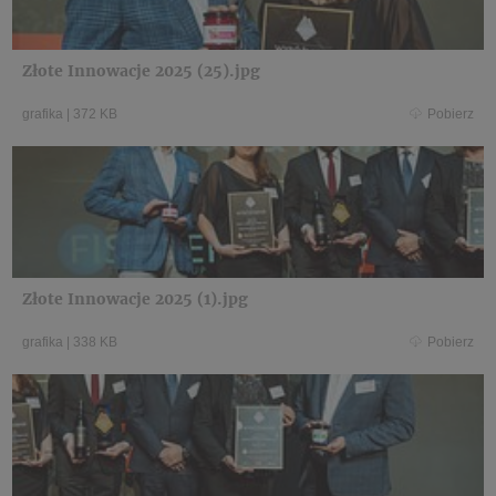
Złote Innowacje 2025 (25).jpg
grafika
|
372 KB
Pobierz
Złote Innowacje 2025 (1).jpg
grafika
|
338 KB
Pobierz