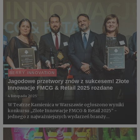
BERRY INNOVATION
Jagodowe przetwory znów z sukcesem! Złote
Innowacje FMCG & Retail 2025 rozdane
4 listopada 2025
W Teatrze Kamienica w Warszawie ogłoszono wyniki
konkursu „Złote Innowacje FMCG & Retail 2025” -
jednego z najważniejszych wydarzeń branży
spożywczej i handlu detalicznego w Polsce. W
tegorocznej edycji polskie przetwory z owoców
jagodowych zdobyły Złoto i dwa Wyróżn...