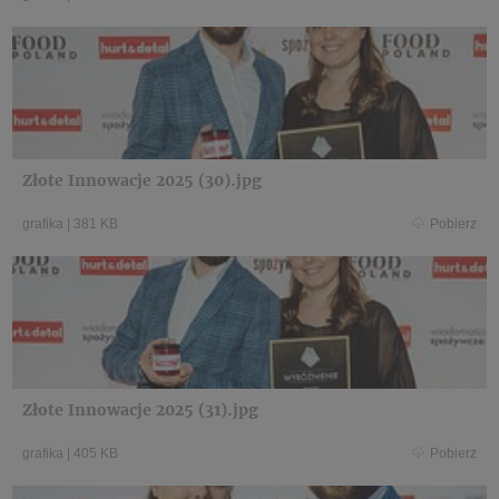
Złote Innowacje 2025 (30).jpg
grafika
|
381 KB
Pobierz
Złote Innowacje 2025 (31).jpg
grafika
|
405 KB
Pobierz