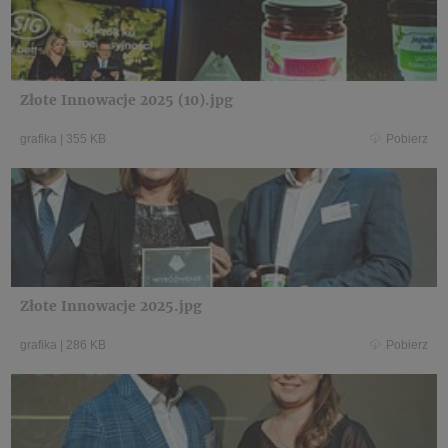
Złote Innowacje 2025 (10).jpg
grafika
|
355 KB
Pobierz
Złote Innowacje 2025.jpg
grafika
|
286 KB
Pobierz