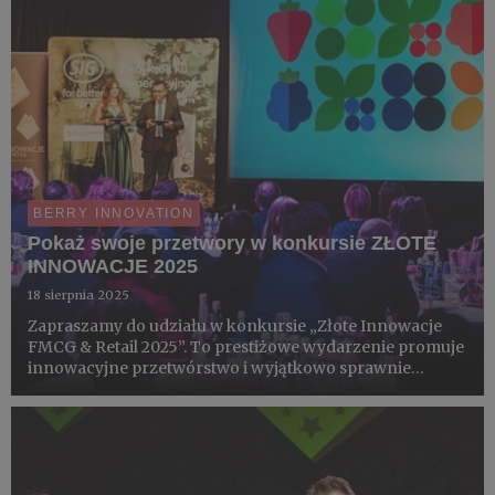
BERRY INNOVATION
Pokaż swoje przetwory w konkursie ZŁOTE
INNOWACJE 2025
18 sierpnia 2025
Zapraszamy do udziału w konkursie „Złote Innowacje
FMCG & Retail 2025”. To prestiżowe wydarzenie promuje
innowacyjne przetwórstwo i wyjątkowo sprawnie
docenia jagodowe. W dwóch ostatnich edycjach branża
zdobyła 3 statuetki i 6 wyróżnień.