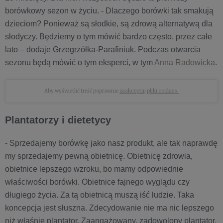
borówkowy sezon w życiu. - Dlaczego borówki tak smakują
dzieciom? Ponieważ są słodkie, są zdrową alternatywą dla
słodyczy. Będziemy o tym mówić bardzo często, przez całe
lato – dodaje Grzegrzółka-Parafiniuk. Podczas otwarcia
sezonu będą mówić o tym eksperci, w tym
Anna Radowicka
.
Aby wyświetlić treść poprawnie
zaakceptuj pliki cookies.
Plantatorzy i dietetycy
- Sprzedajemy borówkę jako nasz produkt, ale tak naprawdę
my sprzedajemy pewną obietnicę. Obietnicę zdrowia,
obietnice lepszego wzroku, bo mamy odpowiednie
właściwości borówki. Obietnice fajnego wyglądu czy
długiego życia. Za tą obietnicą muszą iść ludzie. Taka
koncepcja jest słuszna. Zdecydowanie nie ma nic lepszego
niż właśnie plantator. Zaangażowany, zadowolony plantator,