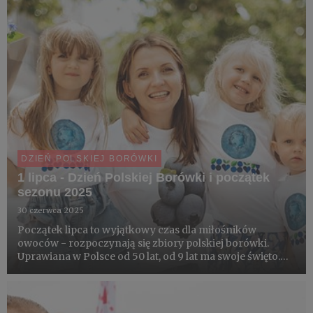
DZIEŃ POLSKIEJ BORÓWKI
1 lipca - Dzień Polskiej Borówki i początek
sezonu 2025
30 czerwca 2025
Początek lipca to wyjątkowy czas dla miłośników
owoców - rozpoczynają się zbiory polskiej borówki.
Uprawiana w Polsce od 50 lat, od 9 lat ma swoje święto.
Obchodzony 1 lipca - Dzień Polskiej Borówki
symbolicznie otwiera krajowy sezon.