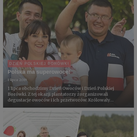
DZIEŃ POLSKIEJ BORÓWKI
Polska ma superowoce!
1 lipca 2019
1 lipca obchodzimy Dzień Owoców i Dzień Polskiej
Borówki. Z tej okazji plantatorzy zorganizowali
degustacje owoców i ich przetworów. Królowały
pierwsze tegoroczne borówki, czarne i czerwone
porzeczki, konfitury i soki z jagody kamczackiej, aronii i
mini-kiwi. Lody truska...