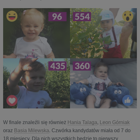
W finale znaleźli się również
Hania Talaga
,
Leon Górniak
oraz
Basia Milewska
. Czwórka kandydatów miała od 7 do
18 miesięcy. Dla nich wszystkich będzie to pierwszy