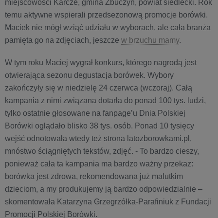
miejscowości Karcze, gmina Zbuczyn, powiat siedlecki. Rok
temu aktywne wspierali przedsezonową promocje borówki.
Maciek nie mógł wziąć udziału w wyborach, ale cała branża
pamięta go na zdjęciach, jeszcze
w brzuchu mamy
.
W tym roku Maciej wygrał konkurs, którego nagrodą jest
otwierająca sezonu degustacja borówek. Wybory
zakończyły się w niedzielę 24 czerwca (wczoraj). Całą
kampania z nimi związana dotarła do ponad 100 tys. ludzi,
tylko ostatnie głosowane na fanpage’u Dnia Polskiej
Borówki oglądało blisko 38 tys. osób. Ponad 10 tysięcy
wejść odnotowała wtedy też strona latozborowkami.pl,
mnóstwo ściągniętych tekstów, zdjęć. - To bardzo cieszy,
ponieważ cała ta kampania ma bardzo ważny przekaz:
borówka jest zdrowa, rekomendowana już malutkim
dzieciom, a my produkujemy ją bardzo odpowiedzialnie –
skomentowała Katarzyna Grzegrzółka-Parafiniuk z Fundacji
Promocji Polskiej Borówki.