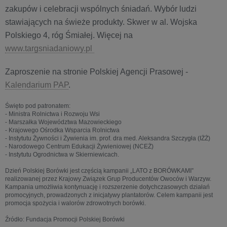
zakupów i celebracji wspólnych śniadań. Wybór ludzi
stawiających na świeże produkty. Skwer w al. Wojska
Polskiego 4, róg Śmiałej. Więcej na
www.targsniadaniowy.pl
Zaproszenie na stronie Polskiej Agencji Prasowej -
Kalendarium PAP
.
Święto pod patronatem:
- Ministra Rolnictwa i Rozwoju Wsi
- Marszałka Województwa Mazowieckiego
- Krajowego Ośrodka Wsparcia Rolnictwa
- Instytutu Żywności i Żywienia im. prof. dra med. Aleksandra Szczygła (IŻŻ)
- Narodowego Centrum Edukacji Żywieniowej (NCEŻ)
- Instytutu Ogrodnictwa w Skierniewicach.
Dzień Polskiej Borówki jest częścią kampanii „LATO z BORÓWKAMI”
realizowanej przez Krajowy Związek Grup Producentów Owoców i Warzyw.
Kampania umożliwia kontynuację i rozszerzenie dotychczasowych działań
promocyjnych, prowadzonych z inicjatywy plantatorów. Celem kampanii jest
promocja spożycia i walorów zdrowotnych borówki.
Źródło: Fundacja Promocji Polskiej Borówki