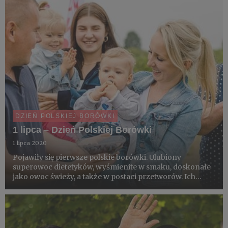
DZIEŃ POLSKIEJ BORÓWKI
1 lipca – Dzień Polskiej Borówki
1 lipca 2020
Pojawiły się pierwsze polskie borówki. Ulubiony
superowoc dietetyków, wyśmienite w smaku, doskonałe
jako owoc świeży, a także w postaci przetworów. Ich
wartości smakowe doceniają zarówno dzieci, dorośli jak i
osoby starsze. Ich walory wykorzystują często szefowie
kuchni....