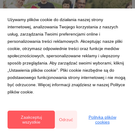
Używamy plików cookie do działania naszej strony
internetowej, analizowania Twojego korzystania z naszych
usług, zarządzania Twoimi preferencjami online i
personalizowania treści reklamowych. Akceptując nasze pliki
cookie, otrzymasz odpowiednie treści oraz funkcje mediów
DZIEŃ POLSKIEJ BORÓWKI
społecznościowych, spersonalizowane reklamy i ulepszony
Program eventu na Targu Śniadaniowym na
sposób przeglądania. Aby zarządzać swoimi wyborami, kliknij
Mokotowie
„Ustawienia plików cookie”. Pliki cookie niezbędne są do
25 czerwca 2019
podstawowego funkcjonowania strony internetowej i nie mogą
Dzień Owoców zapowiada się jako wielkie spotkanie z
być odrzucone. Więcej informacji znajdziesz w naszej Polityce
producentami przetworów i plantatorami owoców
plików cookie.
jagodowych. Okazja by poznać elitę producentów i
zdegustować bardzo szeroką paletę świeżych owoców i
ich przetworów. Wśród bohaterów borówki, truskawki,
maliny, czarna porze...
Zaakceptuj
Polityka plików
Odrzuć
wszystkie
cookies