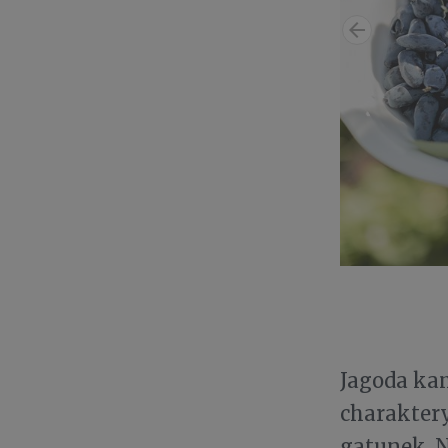
Jagoda kam
charakter
gatunek. N