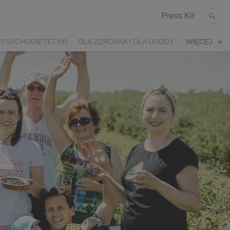
Press Kit
 PSYCHODIETETYKI
DLA ZDROWIA I DLA URODY
WIĘCEJ
K
ARONIA
JEŻYNY
PORZECZKI
MALINA
LODY RZEMIEŚLNICZE
 2024
SZCZYT IBO 2023 🫐
WYBORY 2023