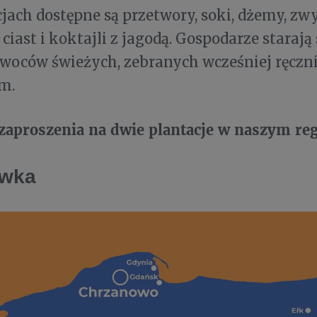
jach dostępne są przetwory, soki, dżemy, z
iast i koktajli z jagodą. Gospodarze starają 
woców świeżych, zebranych wcześniej ręczni
m.
 zaproszenia na dwie plantacje w naszym re
ówka