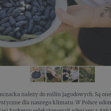
czacka należy do roślin jagodowych. Są one
ystyczne dla naszego klimatu. W Polsce ud
asi hodowcy selekcjonowali odmiany z Azji 