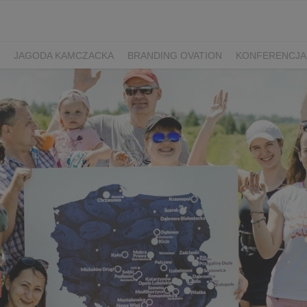
JAGODA KAMCZACKA
BRANDING OVATION
KONFERENCJA
Y DZIEŃ SPORTU
ŻURAWINA
MINIKIWI
DEREŃ
ROKITNI
ERRY FEST
PRZETWORY
PRZEPISY
PIWO RZEMIEŚLNICZE
ŚWIATA
DZIEŃ POLSKIEJ BORÓWKI
WYBORY 2025
WYBORY
ÓWKAMI 2018
ENGLISH