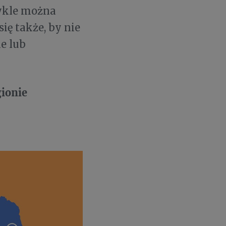
wykle można
się także, by nie
e lub
gionie