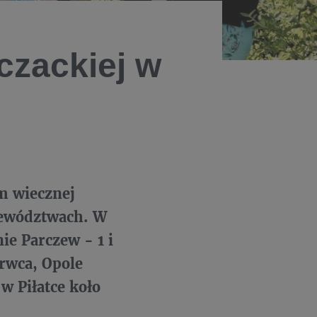
czackiej w
m wiecznej
jewództwach. W
ie Parczew - 1 i
rwca, Opole
w Piłatce koło