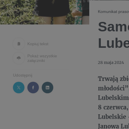
Komunikat pras
Samo
Lube
Kopiuj tekst
Pokaż wszystkie
załączniki
28 maja 2024
Udostępnij
Trwają zb
młodości”
Lubelskim 
8 czerwca
Lubelskie 
Janowa Lu