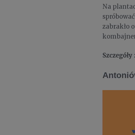
Na plantac
spróbować c
zabrakło o
kombajne
Szczegóły
Antoni