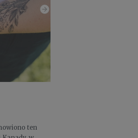
omowiono ten
i Kanady, w