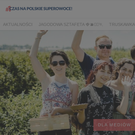
AKTUALNOŚCI
JAGODOWA SZTAFETA 🍓🫐🏃‍♀️🏃
TRUSKAWKA
DLA HANDLU
DLA MEDIÓW
DLA PLANTATORÓW
NARODOW
BORÓWKA
AGREST
CORE TEAM
BERRY INNOVATION
B
OWOCOWE LATO W KONESERZE
JAGODOWE MISTRZOSTWA 
WYBORY 2022
WYBORY 2021
WYBORY 2020
LATO Z BOR
DLA MEDIÓW