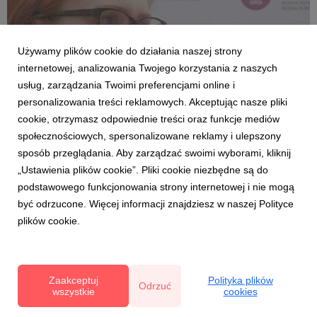
Używamy plików cookie do działania naszej strony
internetowej, analizowania Twojego korzystania z naszych
usług, zarządzania Twoimi preferencjami online i
personalizowania treści reklamowych. Akceptując nasze pliki
cookie, otrzymasz odpowiednie treści oraz funkcje mediów
społecznościowych, spersonalizowane reklamy i ulepszony
DLA PLANTATORÓW
sposób przeglądania. Aby zarządzać swoimi wyborami, kliknij
Razem możemy więcej
„Ustawienia plików cookie”. Pliki cookie niezbędne są do
21 maja 2018
podstawowego funkcjonowania strony internetowej i nie mogą
Plantatorzy borówki mogą być wzorem. Wspólne
być odrzucone. Więcej informacji znajdziesz w naszej Polityce
działanie producentów to dziś podstawa wszelkiej
plików cookie.
działalności. Branżowym koordynatorem wielu
projektów jest Fundacja Promocji Polskiej Borówki.
Wspólnie, razem, możemy więcej niż pojedynczo –
Fundacja pokazuje, że współpraca j...
Zaakceptuj
Polityka plików
Odrzuć
wszystkie
cookies