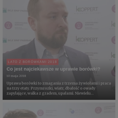
LATO Z BORÓWKAMI 2018
Co jest najciekawsze w uprawie borówki?
10 maja 2018
Uprawa borówki to zmagania z trzema żywiołami i praca
na trzy etaty. Przymrozki, wiatr, dbałość o owady
zapylające, walka z gradem, upałami. Niewielu
konsumentów zdaje sobie sprawę, że plantacji
jagodowych w Polsce nie prowadzi się bez nawadniania.
Ale podobno najciekaws...