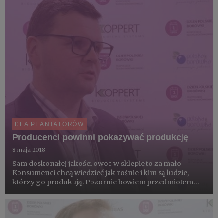
DLA PLANTATORÓW
Producenci powinni pokazywać produkcję
8 maja 2018
Sam doskonałej jakości owoc w sklepie to za mało.
Konsumenci chcą wiedzieć jak rośnie i kim są ludzie,
którzy go produkują. Pozornie bowiem przedmiotem
wymiany na rynku są „kilogramy”, tak naprawdę
sprzedajmy i kupujemy „obietnice”. Nasze zobowiązanie
dostarczenia korzyś...