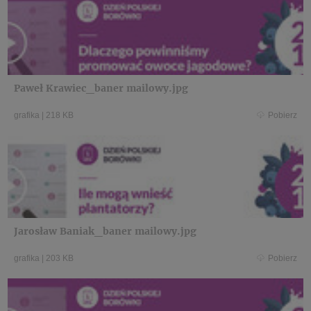
Paweł Krawiec_baner mailowy.jpg
grafika
|
218 KB
Pobierz
Jarosław Baniak_baner mailowy.jpg
grafika
|
203 KB
Pobierz