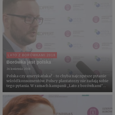
LATO Z BORÓWKAMI 2018
Borówka jest polska
26 kwietnia 2018
Polska czy amerykańska? - to chyba najczęstsze pytanie
wśród konsumentów. Polscy plantatorzy nie zadają sobie
tego pytania. W ramach kampanii „Lato z borówkami”
chcą pokazać całoroczną pracę na plantacjach i siebie
jako promotorów zdrowego stylu życia. To wszystko w
zgod...