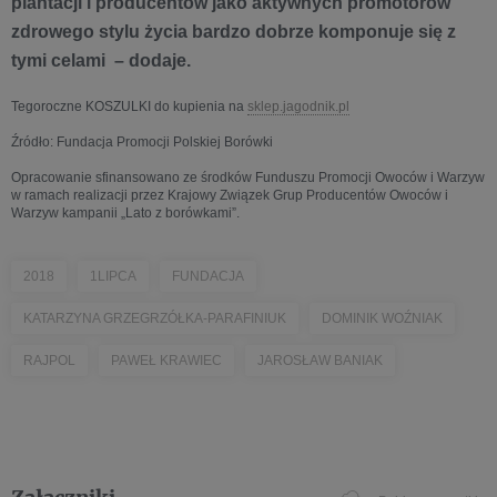
plantacji i producentów jako aktywnych promotorów
zdrowego stylu życia bardzo dobrze komponuje się z
tymi celami – dodaje.
Tegoroczne KOSZULKI do kupienia na
sklep.jagodnik.pl
Źródło: Fundacja Promocji Polskiej Borówki
Opracowanie sfinansowano ze środków Funduszu Promocji Owoców i Warzyw
w ramach realizacji przez Krajowy Związek Grup Producentów Owoców i
Warzyw kampanii „Lato z borówkami”.
2018
1LIPCA
FUNDACJA
KATARZYNA GRZEGRZÓŁKA-PARAFINIUK
DOMINIK WOŹNIAK
RAJPOL
PAWEŁ KRAWIEC
JAROSŁAW BANIAK
Załączniki