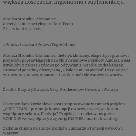
większa ilość ruchu, higiena snu i suplementacja.
Monika Stromkie-Złomaniec
dietetyk kliniczny i ekspert Core Team
Z kaloriami na pieńku
#PołowaSukcesu #PołowaTegoCoJemy
Monika Stromkie-Złomaniec, dietetyk kliniczny, ekspert programów i
projektów poprawiających nawyki żywieniowe Polaków. Autorka wielu
artykułów z zakresu zdrowego odżywiania, współautorka książek.
Prowadzi poradnię dietetyczną „Z kaloriami na pieńku”. Uczy jak jeść
zdrowo, sezonowo, smacznie i jak docenić rolę warzyw i owoców.
Źródło: Krajowy Związek Grup Producentów Owoców i Warzyw
Rekomendacje żywieniowe zostały opracowane w ramach projektu
„CORE TEAM - promocja konsumpcji owoców i warzyw i forum
współpracy sektora. II edycja”. Projekt jest realizowany przez
KZGPOiW we współpracy z agencją INSPIRE smarter branding.
Zadanie sfinansowano ze środków Funduszu Promocji Owoców i
Warzyw.