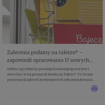
Zalecenia podamy na talerzu* –
zapowiedź opracowania 17 nowych
rekomendacji żywieniowych w
Sektor ogrodniczy promuje konsumpcję warzyw i
owoców, i w tej promocji stawia na Talerz*. To forma
sezonie 2022
prezentacji zaleceń żywieniowych rekomendowana
przez Instytut Żywności i Żywienia, Narodowy Instytut
Zdrowia Publicznego PZH-PIB. Wiele wskazuje, że to
nowy rozdział w ...