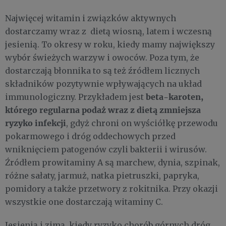
Najwięcej witamin i związków aktywnych
dostarczamy wraz z dietą wiosną, latem i wczesną
jesienią. To okresy w roku, kiedy mamy największy
wybór świeżych warzyw i owoców. Poza tym, że
dostarczają błonnika to są też źródłem licznych
składników pozytywnie wpływających na układ
beta-karoten,
immunologiczny. Przykładem jest
którego regularna podaż wraz z dietą zmniejsza
ryzyko infekcji
, gdyż chroni on wyściółkę przewodu
pokarmowego i dróg oddechowych przed
wniknięciem patogenów czyli bakterii i wirusów.
Źródłem prowitaminy A są marchew, dynia, szpinak,
różne sałaty, jarmuż, natka pietruszki, papryka,
pomidory a także przetwory z rokitnika. Przy okazji
wszystkie one dostarczają witaminy C.
Jesienią i zimą, kiedy ryzyko chorób górnych dróg