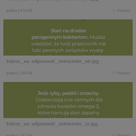
grafika
|
470 KB
Pobierz
Talerz_na-odporność_1080x1080_08.jpg
grafika
|
200 KB
Pobierz
Talerz_na-odporność_1080x1080_12.jpg
grafika
|
247 KB
Pobierz