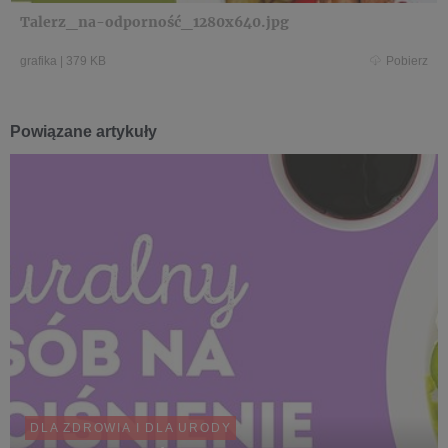
Talerz_na-odporność_1280x640.jpg
grafika
|
379 KB
Pobierz
Powiązane artykuły
DLA ZDROWIA I DLA URODY