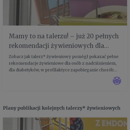
Mamy to na talerzu! – już 20 pełnych
rekomendacji żywieniowych dla
Twojego zdrowia i profilaktyki
Zobacz jak talerz* żywieniowy pomógł pokazać pełne
rekomendacje żywieniowe dla osób z nadciśnieniem,
dla diabetyków, w profilaktyce zapobieganie chorób
nowotworowych, związanych z płodnością, dla kobiet
w ciąży, matek karmiących, dla uczniów (na poprawę
pamięci i lep...
Plany publikacji kolejnych talerzy* żywieniowych