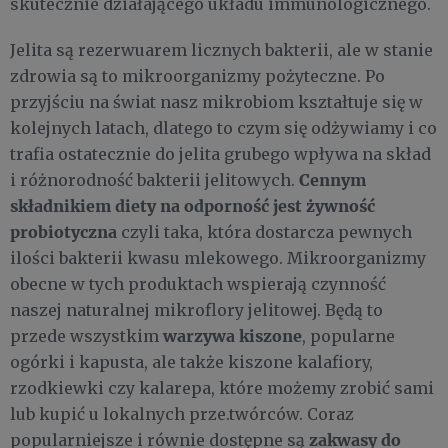
skutecznie działającego układu immunologicznego.
Jelita są rezerwuarem licznych bakterii, ale w stanie
zdrowia są to mikroorganizmy pożyteczne. Po
przyjściu na świat nasz mikrobiom kształtuje się w
kolejnych latach, dlatego to czym się odżywiamy i co
trafia ostatecznie do jelita grubego wpływa na skład
Cennym
i różnorodność bakterii jelitowych.
składnikiem diety na odporność jest żywność
probiotyczna
czyli taka, która dostarcza pewnych
ilości bakterii kwasu mlekowego. Mikroorganizmy
obecne w tych produktach wspierają czynność
naszej naturalnej mikroflory jelitowej. Będą to
warzywa kiszone
przede wszystkim
, popularne
ogórki i kapusta, ale także kiszone kalafiory,
rzodkiewki czy kalarepa, które możemy zrobić sami
lub kupić u lokalnych prze.twórców. Coraz
zakwasy do
popularniejsze i równie dostępne są