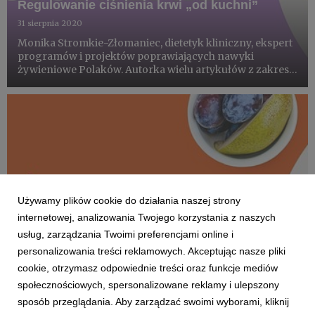
Regulowanie ciśnienia krwi „od kuchni”
31 sierpnia 2020
Monika Stromkie-Złomaniec, dietetyk kliniczny, ekspert
programów i projektów poprawiających nawyki
żywieniowe Polaków. Autorka wielu artykułów z zakresu
zdrowego odżywiania, współautorka książek. Prowadzi
poradnię dietetyczną „Z kaloriami na pieńku”. Uczy jak
jeść zdrowo...
Używamy plików cookie do działania naszej strony
internetowej, analizowania Twojego korzystania z naszych
usług, zarządzania Twoimi preferencjami online i
personalizowania treści reklamowych. Akceptując nasze pliki
cookie, otrzymasz odpowiednie treści oraz funkcje mediów
społecznościowych, spersonalizowane reklamy i ulepszony
DLA ZDROWIA I DLA URODY
sposób przeglądania. Aby zarządzać swoimi wyborami, kliknij
Jesień na talerzu