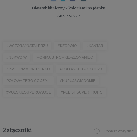
Dietetyk kliniczny
Z kaloriami na pieńku
604 724 777
#WCZORAJNATALERZU
#KZGPWIO
#KANTAR
#NBKWOIW
MONIKA STROMKIE-ZŁOMANIEC
Z KALORIAMI NA PIEŃKU
#POŁOWATEGOCOJEMY
POŁOWA TEGO CO JEMY
#KUPUJŚWIADOMIE
#POLSKIESUPEROWOCE
#POLISHSUPERFRUITS
Załączniki
Pobierz wszystkie