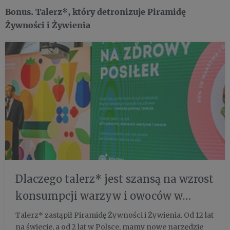
Bonus. Talerz*, który detronizuje Piramidę
Żywności i Żywienia
Dlaczego talerz* jest szansą na wzrost
konsumpcji warzyw i owoców w
Polsce?
Talerz* zastąpił Piramidę Żywności i Żywienia. Od 12 lat
na świecie, a od 2 lat w Polsce, mamy nowe narzędzie