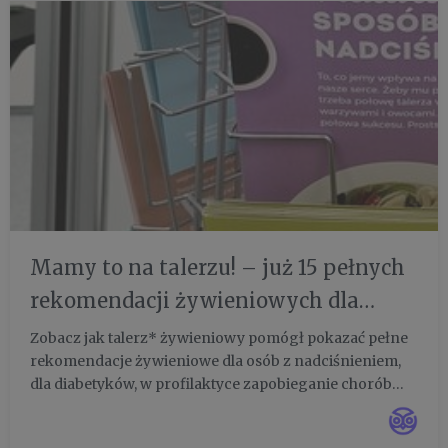
Mamy to na talerzu! – już 15 pełnych
rekomendacji żywieniowych dla
Twojego zdrowia i profilaktyki
Zobacz jak talerz* żywieniowy pomógł pokazać pełne
rekomendacje żywieniowe dla osób z nadciśnieniem,
dla diabetyków, w profilaktyce zapobieganie chorób
nowotworowych, związanych z płodnością, dla kobiet
w ciąży, matek karmiących, dla uczniów (na poprawę