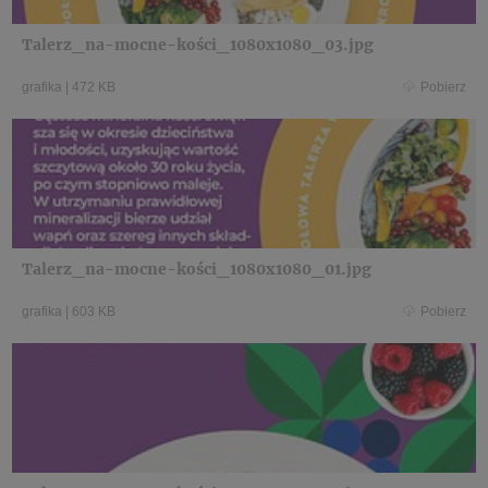
Talerz_na-mocne-kości_1080x1080_03.jpg
grafika
|
472 KB
Pobierz
Talerz_na-mocne-kości_1080x1080_01.jpg
grafika
|
603 KB
Pobierz