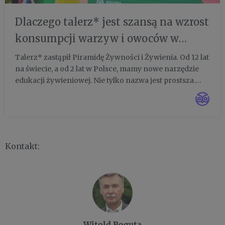
Dlaczego talerz* jest szansą na wzrost
konsumpcji warzyw i owoców w
Polsce?
Talerz* zastąpił Piramidę Żywności i Żywienia. Od 12 lat
na świecie, a od 2 lat w Polsce, mamy nowe narzędzie
edukacji żywieniowej. Nie tylko nazwa jest prostsza.
Talerz* podoba się bo jest praktyczniejszy. Pomaga w
przygotowywaniu codziennych posiłków i jest czyteln...
Kontakt:
Witold Boguta