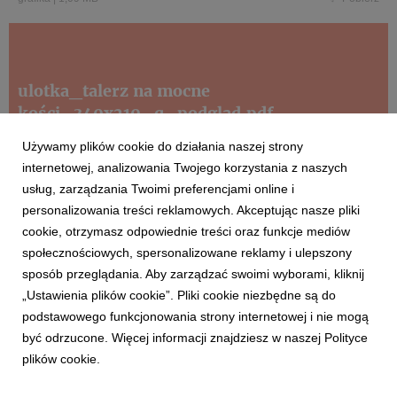
ulotka_talerz na mocne
kości_340x210_q_podgląd.pdf
Używamy plików cookie do działania naszej strony
internetowej, analizowania Twojego korzystania z naszych
pdf
|
1,35 MB
Pobierz
usług, zarządzania Twoimi preferencjami online i
personalizowania treści reklamowych. Akceptując nasze pliki
cookie, otrzymasz odpowiednie treści oraz funkcje mediów
społecznościowych, spersonalizowane reklamy i ulepszony
sposób przeglądania. Aby zarządzać swoimi wyborami, kliknij
„Ustawienia plików cookie”. Pliki cookie niezbędne są do
podstawowego funkcjonowania strony internetowej i nie mogą
talerz_na-mocne-kości_ZBIORCZE.jpg
być odrzucone. Więcej informacji znajdziesz w naszej Polityce
plików cookie.
grafika
|
3,15 MB
Pobierz