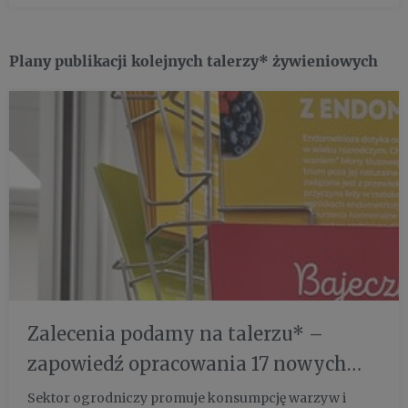
pamięci i lep...
Plany publikacji kolejnych talerzy* żywieniowych
Zalecenia podamy na talerzu* –
zapowiedź opracowania 17 nowych
rekomendacji żywieniowych w
Sektor ogrodniczy promuje konsumpcję warzyw i