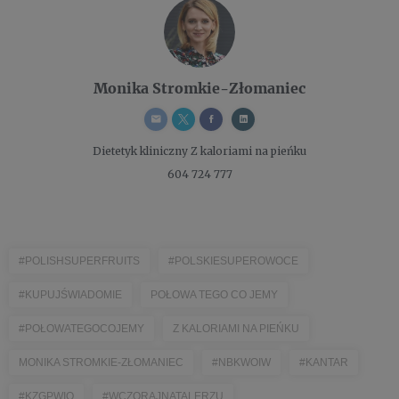
Monika Stromkie-Złomaniec
Dietetyk kliniczny
Z kaloriami na pieńku
604 724 777
#POLISHSUPERFRUITS
#POLSKIESUPEROWOCE
#KUPUJŚWIADOMIE
POŁOWA TEGO CO JEMY
#POŁOWATEGOCOJEMY
Z KALORIAMI NA PIEŃKU
MONIKA STROMKIE-ZŁOMANIEC
#NBKWOIW
#KANTAR
#KZGPWIO
#WCZORAJNATALERZU