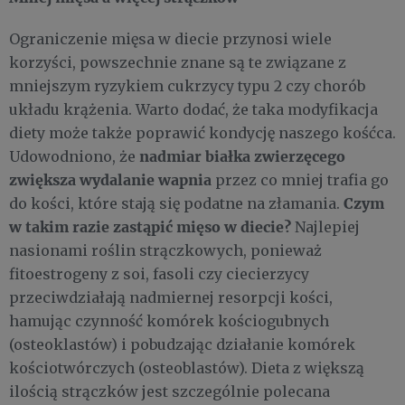
Ograniczenie mięsa w diecie przynosi wiele
korzyści, powszechnie znane są te związane z
mniejszym ryzykiem cukrzycy typu 2 czy chorób
układu krążenia. Warto dodać, że taka modyfikacja
diety może także poprawić kondycję naszego kośćca.
nadmiar białka zwierzęcego
Udowodniono, że
zwiększa wydalanie wapnia
przez co mniej trafia go
Czym
do kości, które stają się podatne na złamania.
w takim razie zastąpić mięso w diecie?
Najlepiej
nasionami roślin strączkowych, ponieważ
fitoestrogeny z soi, fasoli czy ciecierzycy
przeciwdziałają nadmiernej resorpcji kości,
hamując czynność komórek kościogubnych
(osteoklastów) i pobudzając działanie komórek
kościotwórczych (osteoblastów). Dieta z większą
ilością strączków jest szczególnie polecana