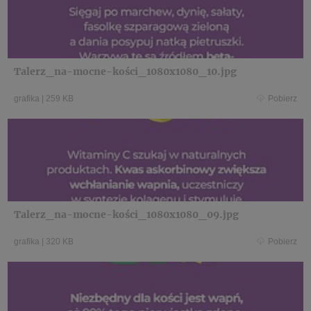
Talerz_na-mocne-kości_1080x1080_10.jpg
grafika
|
259 KB
Pobierz
Talerz_na-mocne-kości_1080x1080_09.jpg
grafika
|
320 KB
Pobierz