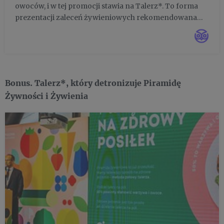
owoców, i w tej promocji stawia na Talerz*. To forma
sezonie 2022
prezentacji zaleceń żywieniowych rekomendowana
przez Instytut Żywności i Żywienia, Narodowy Instytut
Zdrowia Publicznego PZH-PIB. Wiele wskazuje, że to
nowy rozdział w ...
Bonus. Talerz*, który detronizuje Piramidę
Żywności i Żywienia