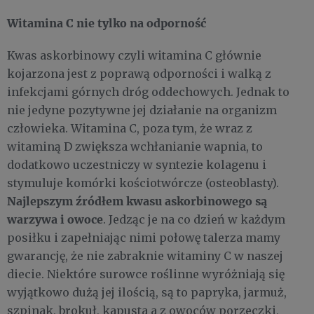
Witamina C nie tylko na odporność
Kwas askorbinowy czyli witamina C głównie
kojarzona jest z poprawą odporności i walką z
infekcjami górnych dróg oddechowych. Jednak to
nie jedyne pozytywne jej działanie na organizm
człowieka. Witamina C, poza tym, że wraz z
witaminą D zwiększa wchłanianie wapnia, to
dodatkowo uczestniczy w syntezie kolagenu i
stymuluje komórki kościotwórcze (osteoblasty).
Najlepszym źródłem kwasu askorbinowego są
warzywa i owoce
. Jedząc je na co dzień w każdym
posiłku i zapełniając nimi połowę talerza mamy
gwarancję, że nie zabraknie witaminy C w naszej
diecie. Niektóre surowce roślinne wyróżniają się
wyjątkowo dużą jej ilością, są to papryka, jarmuż,
szpinak, brokuł, kapusta a z owoców porzeczki,