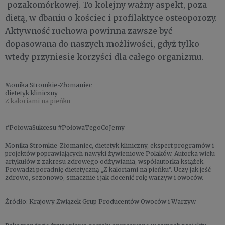
pozakomórkowej. To kolejny ważny aspekt, poza
dietą, w dbaniu o kościec i profilaktyce osteoporozy.
Aktywność ruchowa powinna zawsze być
dopasowana do naszych możliwości, gdyż tylko
wtedy przyniesie korzyści dla całego organizmu.
Monika Stromkie-Złomaniec
dietetyk kliniczny
Z kaloriami na pieńku
#PołowaSukcesu #PołowaTegoCoJemy
Monika Stromkie-Złomaniec, dietetyk kliniczny, ekspert programów i
projektów poprawiających nawyki żywieniowe Polaków. Autorka wielu
artykułów z zakresu zdrowego odżywiania, współautorka książek.
Prowadzi poradnię dietetyczną „Z kaloriami na pieńku”. Uczy jak jeść
zdrowo, sezonowo, smacznie i jak docenić rolę warzyw i owoców.
Źródło: Krajowy Związek Grup Producentów Owoców i Warzyw