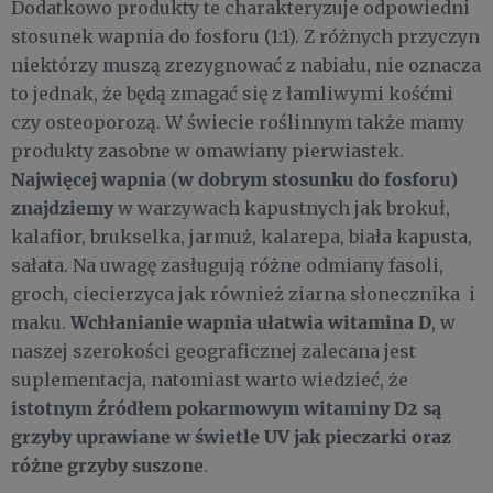
Dodatkowo produkty te charakteryzuje odpowiedni
stosunek wapnia do fosforu (1:1). Z różnych przyczyn
niektórzy muszą zrezygnować z nabiału, nie oznacza
to jednak, że będą zmagać się z łamliwymi kośćmi
czy osteoporozą. W świecie roślinnym także mamy
produkty zasobne w omawiany pierwiastek.
Najwięcej wapnia (w dobrym stosunku do fosforu)
znajdziemy
w warzywach kapustnych jak brokuł,
kalafior, brukselka, jarmuż, kalarepa, biała kapusta,
sałata. Na uwagę zasługują różne odmiany fasoli,
groch, ciecierzyca jak również ziarna słonecznika i
Wchłanianie wapnia ułatwia witamina D
maku.
, w
naszej szerokości geograficznej zalecana jest
suplementacja, natomiast warto wiedzieć, że
istotnym źródłem pokarmowym witaminy D2 są
grzyby uprawiane w świetle UV jak pieczarki oraz
różne grzyby suszone
.