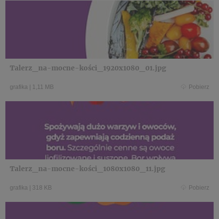
Talerz_na-mocne-kości_1920x1080_01.jpg
grafika
|
1,11 MB
Pobierz
Talerz_na-mocne-kości_1080x1080_11.jpg
grafika
|
318 KB
Pobierz