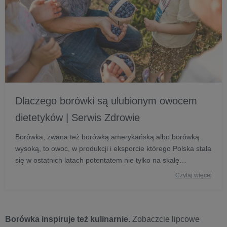
Dlaczego borówki są ulubionym owocem
dietetyków | Serwis Zdrowie
Borówka, zwana też borówką amerykańską albo borówką
wysoką, to owoc, w produkcji i eksporcie którego Polska stała
się w ostatnich latach potentatem nie tylko na skalę
europejską, lecz również światową. Coraz większa
Czytaj więcej
popularność tego owocu i szybko rosnący nań popyt nie są
jednak dziełem przypadku. Biorą się przede wszystkim stąd,
że borówki są zaliczane przez dietetyków i lekarzy do tzw.
kategorii superżywności (superfood)- z uwagi na wyjątkowe
Borówka inspiruje też kulinarnie.
Zobaczcie lipcowe