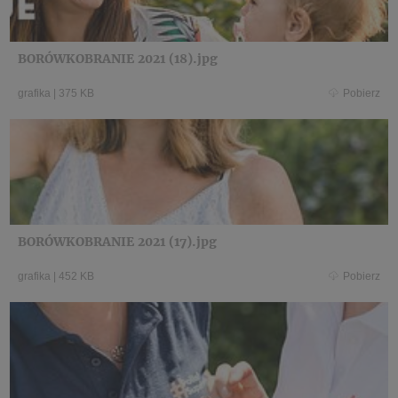
BORÓWKOBRANIE 2021 (18).jpg
grafika
|
375 KB
Pobierz
BORÓWKOBRANIE 2021 (17).jpg
grafika
|
452 KB
Pobierz