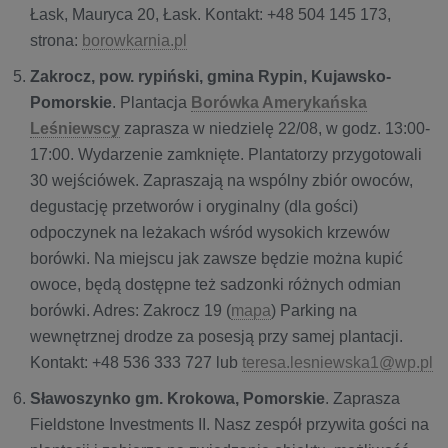
Łask, Mauryca 20, Łask. Kontakt: +48 504 145 173,
strona:
borowkarnia.pl
Zakrocz, pow. rypiński, gmina Rypin, Kujawsko-
Pomorskie
. Plantacja
Borówka Amerykańska
Leśniewscy
zaprasza w niedzielę 22/08, w godz. 13:00-
17:00. Wydarzenie zamknięte. Plantatorzy przygotowali
30 wejściówek. Zapraszają na wspólny zbiór owoców,
degustację przetworów i oryginalny (dla gości)
odpoczynek na leżakach wśród wysokich krzewów
borówki. Na miejscu jak zawsze będzie można kupić
owoce, będą dostępne też sadzonki różnych odmian
borówki. Adres: Zakrocz 19 (
mapa
) Parking na
wewnętrznej drodze za posesją przy samej plantacji.
Kontakt: +48 536 333 727 lub
teresa.lesniewska1@wp.pl
Sławoszynko gm. Krokowa, Pomorskie
. Zaprasza
Fieldstone Investments II. Nasz zespół przywita gości na