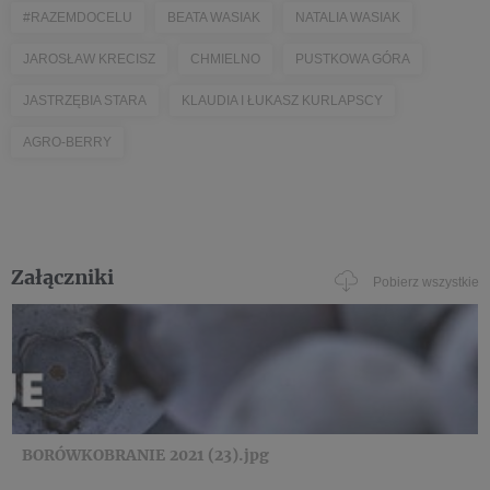
#RAZEMDOCELU
BEATA WASIAK
NATALIA WASIAK
JAROSŁAW KRECISZ
CHMIELNO
PUSTKOWA GÓRA
JASTRZĘBIA STARA
KLAUDIA I ŁUKASZ KURLAPSCY
AGRO-BERRY
Załączniki
Pobierz wszystkie
BORÓWKOBRANIE 2021 (23).jpg