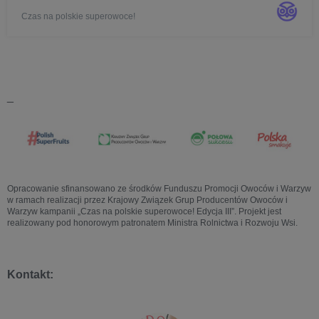
polskich superowoców. Do tego strefa sadzonek aronii i eko-
Czas na polskie superowoce!
warsztaty dla dzieci. W jednym miej...
_
Opracowanie sfinansowano ze środków Funduszu Promocji Owoców i Warzyw
w ramach realizacji przez Krajowy Związek Grup Producentów Owoców i
Warzyw kampanii „Czas na polskie superowoce! Edycja III”. Projekt jest
realizowany pod honorowym patronatem Ministra Rolnictwa i Rozwoju Wsi.
Kontakt: