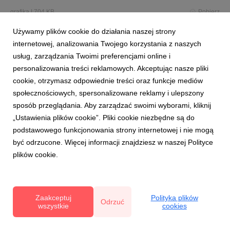
grafika
|
704 KB
Pobierz
Używamy plików cookie do działania naszej strony
internetowej, analizowania Twojego korzystania z naszych
usług, zarządzania Twoimi preferencjami online i
personalizowania treści reklamowych. Akceptując nasze pliki
cookie, otrzymasz odpowiednie treści oraz funkcje mediów
społecznościowych, spersonalizowane reklamy i ulepszony
Borówkobranie_MAPA_Jastrzębia-Stara.jpg
sposób przeglądania. Aby zarządzać swoimi wyborami, kliknij
„Ustawienia plików cookie”. Pliki cookie niezbędne są do
grafika
|
686 KB
Pobierz
podstawowego funkcjonowania strony internetowej i nie mogą
być odrzucone. Więcej informacji znajdziesz w naszej Polityce
plików cookie.
Zaakceptuj
Polityka plików
Odrzuć
Borówkobranie_MAPA_Mała-wieś.jpg
wszystkie
cookies
grafika
|
666 KB
Pobierz