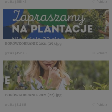
grafika
|
255 KB
Pobierz
BORÓWKOBRANIE 2021 (25).jpg
grafika
|
452 KB
Pobierz
BORÓWKOBRANIE 2021 (22).jpg
grafika
|
311 KB
Pobierz