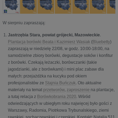
W sierpniu zapraszają:
Jastrzębia Stara, powiat grójecki,
Mazowieckie
.
Plantacja borówki Beata i Kazimierz Wasiak
(
Bluebetty
)
zapraszają w niedzielę 22/08, w godz. 10:00-18:00, na
samodzielne zbiory borówki, degustacje soków i konfitur
z borówki. Czekają leżaczki, borówczanki (takie
jagodzianki, ale z borówkami) i mini plac zabaw dla
małych: przejażdżka na kucyku pod okiem
profesjonalistów ze
Stajnia Buńczuk
. Oto aktualne
materiały na temat
przetworów
,
zaproszenie
na plantacje,
a tutaj relacja z
Borówkobrania 2020
. Wśród
odwiedzających w ubiegłym roku najwięcej było gości z
Warszawy, Radomia, Piotrkowa Trybunalskiego, ziemi
rawskiej, sochaczewskiej i czerskiej. Kontakt: Natalia 511