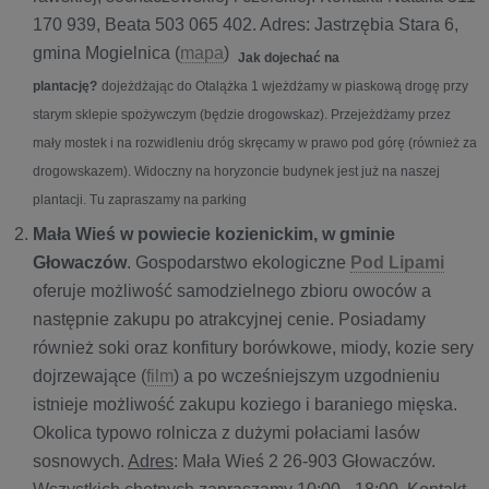
170 939, Beata 503 065 402. Adres: Jastrzębia Stara 6,
gmina Mogielnica (
mapa
)
Jak dojechać na
plantację?
dojeżdżając do Otalążka 1 wjeżdżamy w piaskową drogę przy
starym sklepie spożywczym (będzie drogowskaz). Przejeżdżamy przez
mały mostek i na rozwidleniu dróg skręcamy w prawo pod górę (również za
drogowskazem). Widoczny na horyzoncie budynek jest już na naszej
plantacji. Tu zapraszamy na parking
Mała Wieś w powiecie kozienickim, w gminie
Głowaczów
. Gospodarstwo ekologiczne
Pod Lipami
oferuje możliwość samodzielnego zbioru owoców a
następnie zakupu po atrakcyjnej cenie. Posiadamy
również soki oraz konfitury borówkowe, miody, kozie sery
dojrzewające (
film
) a po wcześniejszym uzgodnieniu
istnieje możliwość zakupu koziego i baraniego mięska.
Okolica typowo rolnicza z dużymi połaciami lasów
sosnowych.
Adres
: Mała Wieś 2 26-903 Głowaczów.