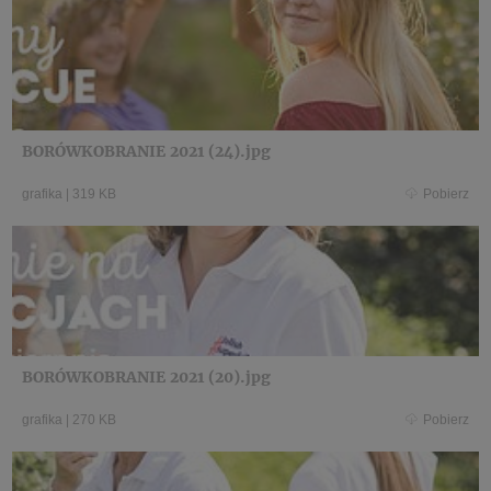
BORÓWKOBRANIE 2021 (24).jpg
grafika
|
319 KB
Pobierz
BORÓWKOBRANIE 2021 (20).jpg
grafika
|
270 KB
Pobierz