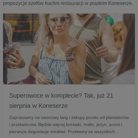
walory odżywcze i zdrowotne.
propozycje szefów kuchni restauracji w praskim Koneserze.
Superowoce w komplecie? Tak, już 21
sierpnia w Koneserze
Zapraszamy na owocowy targ i zakupy prosto od plantatorów
i przetwórców. Będzie więcej borówki, malin, jeżyn, aronii i
pierwsze degustacje minikiwi. Przetwory ze wszystkich