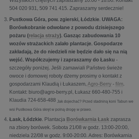
Wszystkich chętnych zapraszamy 10:00 - 18:00. Kontakt
504 020 931, 509 741 415. Zapraszamy serdecznie!
Pustkowa Góra, pow. zgierski,
Łódzkie
.
UWAGA:
Borówkobranie odwołane z powodu dzisiejszego
pożaru (
relacja straży
). Gasząc zabudowania 10
wozów strażackich zalało plantacje. Gospodarze
zakładają, że do niedzieli nie będzie dało się na nią
wejść. Współczujemy i zapraszamy do Łasku
-
szczegóły poniżej. Jeśli zamawiali Państwo świeże
owoce i domowej roboty dżemy prosimy o kontakt z
gospodarzami Klaudią i Łukaszem,
Agro-Berry
-
film
.
Kontakt: biuro@agro-berry.pl, Łukasz 660-480-755 i
Klaudia 724-658-488
Jak dojechać? Przed stadniną koni Tabun we
wsi Pustkowa Góra skręt w polną drogę w prawo.
Łask, Łódzkie
. Plantacja
Borówkarnia Łask
zaprasza
na zbiory borówek. Sobota 21/08 w godz. 13:00-20:00,
niedziela 22/08 w godz. 9:00-20:00. Adres: Borówkarnia