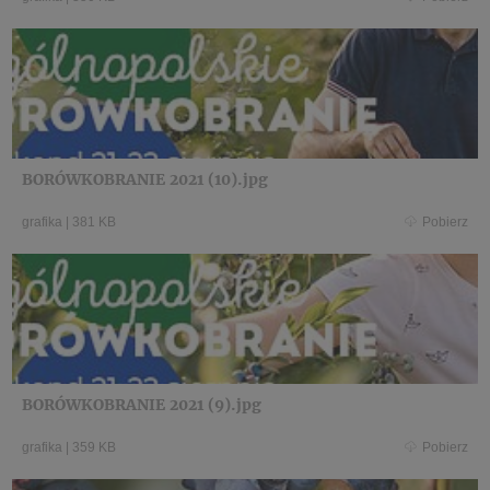
BORÓWKOBRANIE 2021 (10).jpg
grafika
|
381 KB
Pobierz
BORÓWKOBRANIE 2021 (9).jpg
grafika
|
359 KB
Pobierz