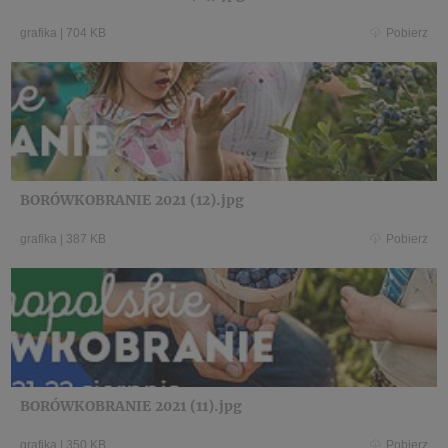
grafika
|
704 KB
Pobierz
BORÓWKOBRANIE 2021 (12).jpg
grafika
|
387 KB
Pobierz
BORÓWKOBRANIE 2021 (11).jpg
grafika
|
350 KB
Pobierz