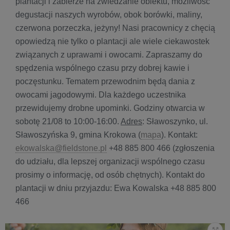
plantacji i zabierze na zwiedzanie obiektu, możliwość
degustacji naszych wyrobów, obok borówki, maliny,
czerwona porzeczka, jeżyny! Nasi pracownicy z chęcią
opowiedzą nie tylko o plantacji ale wiele ciekawostek
związanych z uprawami i owocami. Zapraszamy do
spędzenia wspólnego czasu przy dobrej kawie i
poczęstunku. Tematem przewodnim będą dania z
owocami jagodowymi. Dla każdego uczestnika
przewidujemy drobne upominki. Godziny otwarcia w
sobotę 21/08 to 10:00-16:00.
Adres
: Sławoszynko, ul.
Sławoszyńska 9, gmina Krokowa (
mapa
). Kontakt:
ekowalska@fieldstone.pl
+48 885 800 466 (zgłoszenia
do udziału, dla lepszej organizacji wspólnego czasu
prosimy o informację, od osób chętnych). Kontakt do
plantacji w dniu przyjazdu: Ewa Kowalska +48 885 800
466