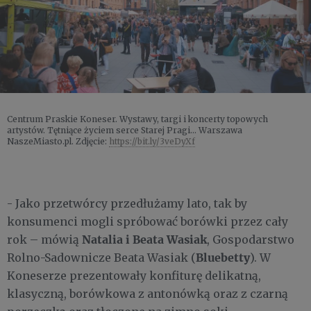
Centrum Praskie Koneser. Wystawy, targi i koncerty topowych
artystów. Tętniące życiem serce Starej Pragi... Warszawa
NaszeMiasto.pl. Zdjęcie:
https://bit.ly/3veDyXf
- Jako przetwórcy przedłużamy lato, tak by
konsumenci mogli spróbować borówki przez cały
Natalia i Beata Wasiak
rok – mówią
, Gospodarstwo
Bluebetty
Rolno-Sadownicze Beata Wasiak (
). W
Koneserze prezentowały konfiturę delikatną,
klasyczną, borówkowa z antonówką oraz z czarną