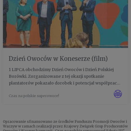
Dzień Owoców w Koneserze (film)
1 LIPCA obchodzimy Dzień Owoców i Dzień Polskiej
Borówki. Zorganizowane z tej okazji spotkanie
plantatorów pokazało dorobek i potencjał współpracy
sektora. Tak lubiany przez smakoszy Koneser okazał
Czas na polskie superowoce!
się dobrym miejscem celebrowania roli owoców w
naszym życiu.
Opracowanie sfinansowano ze środków Funduszu Promocji Owoców i
Warzyw w ramach realizacji przez Krajowy Związek Grup Producentów
Owoców i Warzyw kampanii „Czas na polskie superowoce! Edycja III".