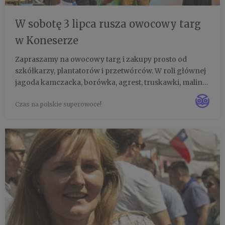
W sobotę 3 lipca rusza owocowy targ
w Koneserze
Zapraszamy na owocowy targ i zakupy prosto od
szkółkarzy, plantatorów i przetwórców. W roli głównej
jagoda kamczacka, borówka, agrest, truskawki, maliny,
czarna, czerwona porzeczka, jeżyny i aronia. W jednym
Czas na polskie superowoce!
miejscu, wszystko od pola na talerz, dzięki współpracy
szkó...