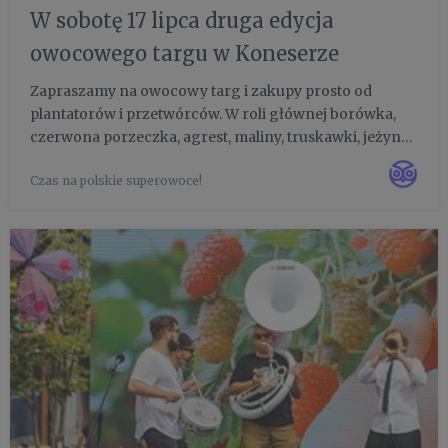
W sobotę 17 lipca druga edycja
owocowego targu w Koneserze
Zapraszamy na owocowy targ i zakupy prosto od
plantatorów i przetwórców. W roli głównej borówka,
czerwona porzeczka, agrest, maliny, truskawki, jeżyny,
aronia i jagoda kamczacka. Do tego strefa sadzonek i
Czas na polskie superowoce!
eko-warsztaty dla dzieci. W jednym miejscu, wszystko
od pola n...