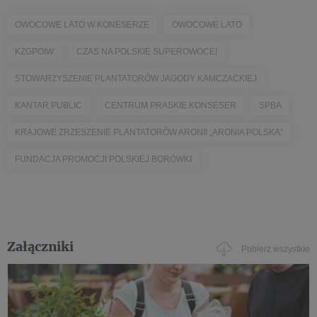
OWOCOWE LATO W KONESERZE
OWOCOWE LATO
KZGPOIW
CZAS NA POLSKIE SUPEROWOCE!
STOWARZYSZENIE PLANTATORÓW JAGODY KAMCZACKIEJ
KANTAR PUBLIC
CENTRUM PRASKIE KONSESER
SPBA
KRAJOWE ZRZESZENIE PLANTATORÓW ARONII „ARONIA POLSKA”
FUNDACJA PROMOCJI POLSKIEJ BORÓWKI
Załączniki
Pobierz wszystkie