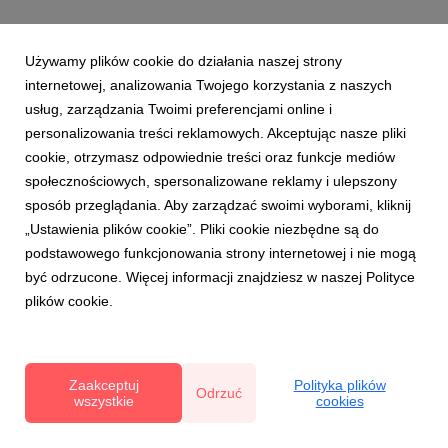
grafika
|
177 KB
Pobierz
Używamy plików cookie do działania naszej strony
internetowej, analizowania Twojego korzystania z naszych
usług, zarządzania Twoimi preferencjami online i
personalizowania treści reklamowych. Akceptując nasze pliki
cookie, otrzymasz odpowiednie treści oraz funkcje mediów
społecznościowych, spersonalizowane reklamy i ulepszony
SUPEROWOCE w Koneserze (6).jpg
sposób przeglądania. Aby zarządzać swoimi wyborami, kliknij
„Ustawienia plików cookie”. Pliki cookie niezbędne są do
grafika
|
229 KB
Pobierz
podstawowego funkcjonowania strony internetowej i nie mogą
być odrzucone. Więcej informacji znajdziesz w naszej Polityce
plików cookie.
Zaakceptuj
Polityka plików
Odrzuć
wszystkie
cookies
SUPEROWOCE w Koneserze (8).jpg
grafika
|
244 KB
Pobierz