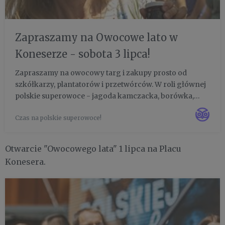
Zapraszamy na Owocowe lato w
Koneserze - sobota 3 lipca!
Zapraszamy na owocowy targ i zakupy prosto od
szkółkarzy, plantatorów i przetwórców. W roli głównej
polskie superowoce - jagoda kamczacka, borówka,
agrest, truskawki, maliny, czarna oraz czerwona
Czas na polskie superowoce!
porzeczka, jeżyny i aronia. W jednym miejscu, wszystko
od pola na taler...
Otwarcie "Owocowego lata" 1 lipca na Placu
Konesera.