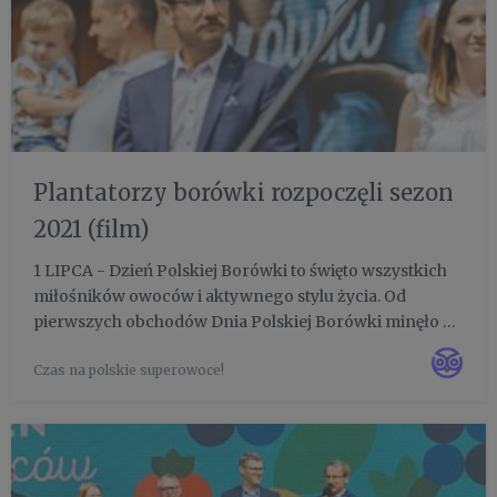
Plantatorzy borówki rozpoczęli sezon
2021 (film)
1 LIPCA - Dzień Polskiej Borówki to święto wszystkich
miłośników owoców i aktywnego stylu życia. Od
pierwszych obchodów Dnia Polskiej Borówki minęło 5
lat. Święto zasłużyło się w promocji nie tylko tego
Czas na polskie superowoce!
gatunku. Borówka jak magnes przyciągnęła do siebie
wiele innych ...