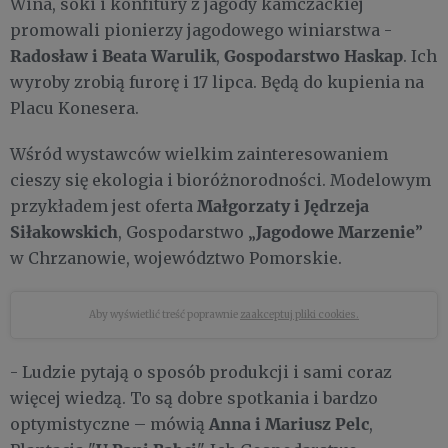
Wina, soki i konfitury z jagody kamczackiej
promowali pionierzy jagodowego winiarstwa -
Radosław i Beata Warulik
Gospodarstwo Haskap
,
. Ich
wyroby zrobią furorę i 17 lipca. Będą do kupienia na
Placu Konesera.
Wśród wystawców wielkim zainteresowaniem
cieszy się ekologia i bioróżnorodności. Modelowym
Małgorzaty i Jędrzeja
przykładem jest oferta
Siłakowskich
Jagodowe Marzenie
, Gospodarstwo „
”
w Chrzanowie, województwo Pomorskie.
Aby wyświetlić treść poprawnie
zaakceptuj pliki cookies.
- Ludzie pytają o sposób produkcji i sami coraz
więcej wiedzą. To są dobre spotkania i bardzo
Anna i Mariusz Pelc
optymistyczne – mówią
,