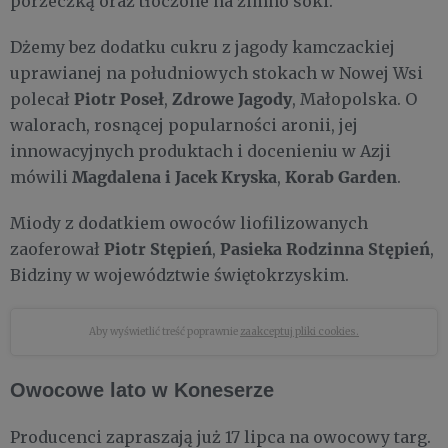
porzeczką oraz tłoczone na zimno soki.
Dżemy bez dodatku cukru z jagody kamczackiej
uprawianej na południowych stokach w Nowej Wsi
Piotr Poseł
Zdrowe Jagody
polecał
,
, Małopolska. O
walorach, rosnącej popularności aronii, jej
innowacyjnych produktach i docenieniu w Azji
Magdalena i Jacek Kryska
Korab Garden
mówili
,
.
Miody z dodatkiem owoców liofilizowanych
Piotr Stępień
Pasieka Rodzinna Stępień
zaoferował
,
,
Bidziny w województwie świętokrzyskim.
Aby wyświetlić treść poprawnie
zaakceptuj pliki cookies.
Owocowe lato w Koneserze
Producenci zapraszają już 17 lipca na owocowy targ.