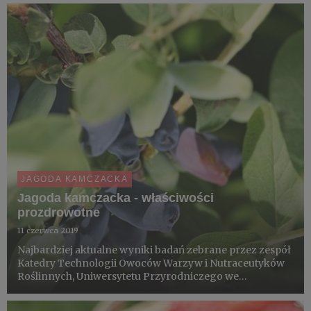
JAGODA KAMCZACKA
Jagoda kamczacka - właściwości
prozdrowotne
11 czerwca 2019
Najbardziej aktualne wyniki badań zebrane przez zespół
Katedry Technologii Owoców Warzyw i Nutraceutyków
Roślinnych, Uniwersytetu Przyrodniczego we
Wrocławiu. Mgr Marta Gołba, dr hab. Alicja Z. Kucharska,
prof. nadzw., dr hab. Anna Sokół-Łętowska, prof. nadzw.