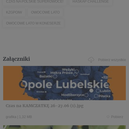
CZAS NA POLSKIE SUPEROWOCE!
HASKAP CHALLENGE
KZGPOIW
OWOCOWE LATO
OWOCOWE LATO W KONESERZE
Załączniki
Pobierz wszystkie
Czas na KAMCZATKĘ 26-27.06 (1).jpg
grafika
|
1,32 MB
Pobierz