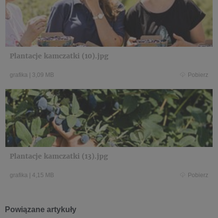
Plantacje kamczatki (10).jpg
grafika
|
3,09 MB
Pobierz
Plantacje kamczatki (13).jpg
grafika
|
4,15 MB
Pobierz
Powiązane artykuły