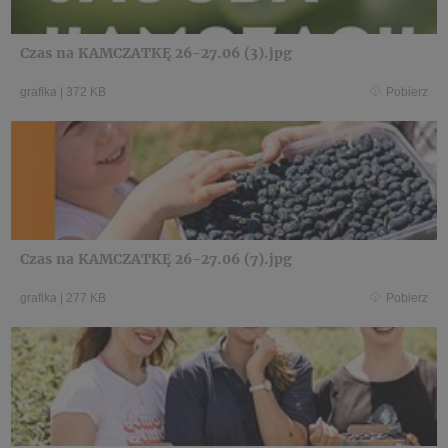
Czas na KAMCZATKĘ 26-27.06 (3).jpg
grafika
|
372 KB
Pobierz
Czas na KAMCZATKĘ 26-27.06 (7).jpg
grafika
|
277 KB
Pobierz