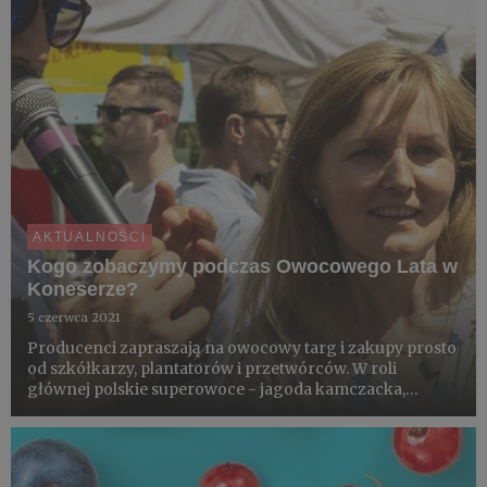
AKTUALNOŚCI
Kogo zobaczymy podczas Owocowego Lata w
Koneserze?
5 czerwca 2021
Producenci zapraszają na owocowy targ i zakupy prosto
od szkółkarzy, plantatorów i przetwórców. W roli
głównej polskie superowoce - jagoda kamczacka,
borówka, agrest, truskawki, maliny, czarna oraz
czerwona porzeczka, jeżyny i aronia. Będą sadzonki,
świeże owoce, przetwo...