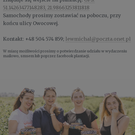
51.14263477148283, 21.98663253811818
Samochody prosimy zostawiać na poboczu, przy
końcu ulicy Owocowej.
Kontakt: +48 504 574 859;
lewmichal@poczta.onet.pl
W miarę możliwości prosimy o potwierdzanie udziału w wydarzeniu
mailowo, smsem lub poprzez facebook plantacji.