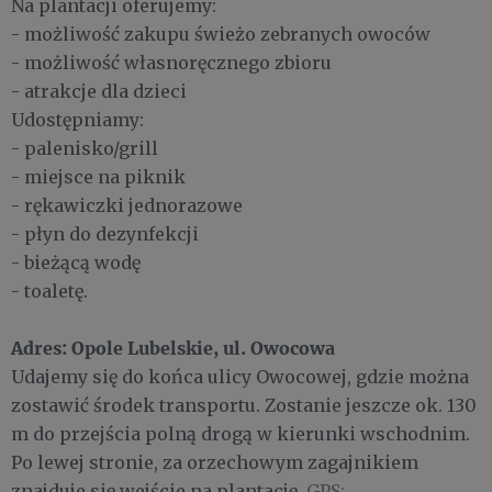
Na plantacji oferujemy:
- możliwość zakupu świeżo zebranych owoców
- możliwość własnoręcznego zbioru
- atrakcje dla dzieci
Udostępniamy:
- palenisko/grill
- miejsce na piknik
- rękawiczki jednorazowe
- płyn do dezynfekcji
- bieżącą wodę
- toaletę.
Adres: Opole Lubelskie, ul. Owocowa
Udajemy się do końca ulicy Owocowej, gdzie można
zostawić środek transportu. Zostanie jeszcze ok. 130
m do przejścia polną drogą w kierunki wschodnim.
Po lewej stronie, za orzechowym zagajnikiem
znajduje się wejście na plantację.
GPS: