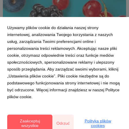
Używamy plików cookie do działania naszej strony
internetowej, analizowania Twojego korzystania z naszych
usług, zarządzania Twoimi preferencjami online i
personalizowania treści reklamowych. Akceptując nasze pliki
cookie, otrzymasz odpowiednie treści oraz funkcje mediów
DLA MEDIÓW
społecznościowych, spersonalizowane reklamy i ulepszony
Międzynarodowy Dzień Owoców oraz Dzień
sposób przeglądania. Aby zarządzać swoimi wyborami, kliknij
Polskiej Borówki - spotkanie prasowe 1/07
„Ustawienia plików cookie”. Pliki cookie niezbędne są do
21 czerwca 2021
podstawowego funkcjonowania strony internetowej i nie mogą
Ostatni rok przyniósł spektakularny wzrost świadomości
być odrzucone. Więcej informacji znajdziesz w naszej Polityce
żywieniowej Polaków. Z 42% do 58% wzrósł odsetek
plików cookie.
konsumentów, którzy są świadomi korelacji jakości tego
co spożywamy i odporności. Owoce znalazły się na
pierwszym miejscu listy produktów, których Polacy chcą
jeść wię...
Zaakceptuj
Polityka plików
Odrzuć
wszystkie
cookies