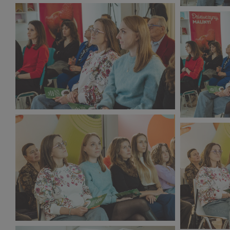
CORE TEAM Konferencja
CORE TEAM
grudzień_2025 (9).jpg
grudzień_2
308 KB
460 KB
CORE TEAM Konferencja
CORE TEAM
grudzień_2025 (13).jpg
grudzień_2
454 KB
448 KB
CORE TEAM Konferencja