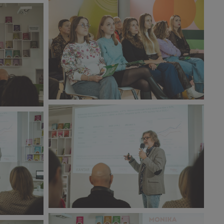
grudzień_2025 (12).jpg
469 KB
CORE TEAM Konferencja
grudzień_2025 (16).jpg
417 KB
CORE TEAM Konferencja