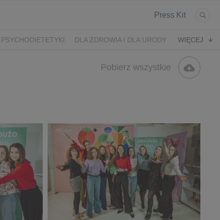
Press Kit
 PSYCHODIETETYKI
DLA ZDROWIA I DLA URODY
WIĘCEJ
K
ARONIA
JEŻYNY
PORZECZKI
MALINA
Pobierz wszystkie
LODY RZEMIEŚLNICZE
 2024
SZCZYT IBO 2023 🫐
WYBORY 2023