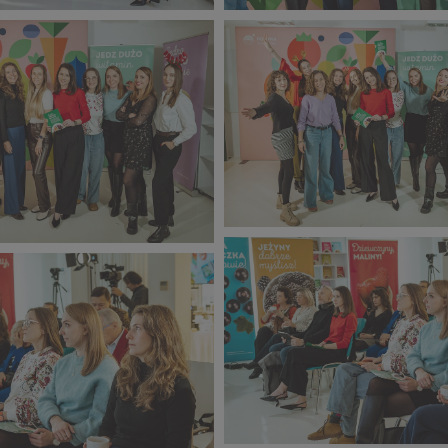
CORE TEAM Konferencja
 Konferencja
grudzień_2025 (3).jpg
025 (2).jpg
420 KB
CORE TEAM Konferencja
 Konferencja
grudzień_2025 (7).jpg
025 (6).jpg
470 KB