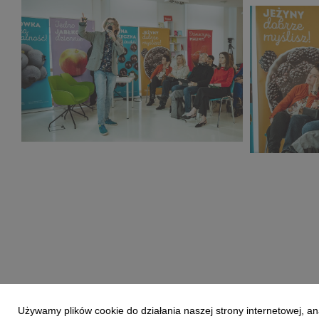
CORE TEAM
grudzień_2025 (17).jpg
grudzień_2
468 KB
454 KB
CORE TEAM Konferencja
CORE TEAM
grudzień_2025 (21).jpg
grudzień_2
433 KB
478 KB
Używamy plików cookie do działania naszej strony internetowej, an