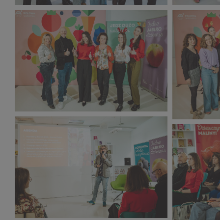
CORE TEAM Konferencja
CORE TEAM
grudzień_2025 (1).jpg
grudzień_2
392 KB
451 KB
CORE TEAM Konferencja
CORE TEAM
grudzień_2025 (5).jpg
grudzień_2
435 KB
416 KB