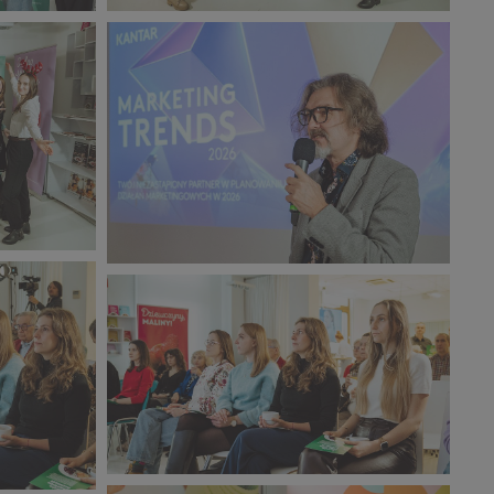
CORE TEAM Konferencja
grudzień_2025 (4).jpg
461 KB
CORE TEAM Konferencja
grudzień_2025 (8).jpg
304 KB
CORE TEAM Konferencja