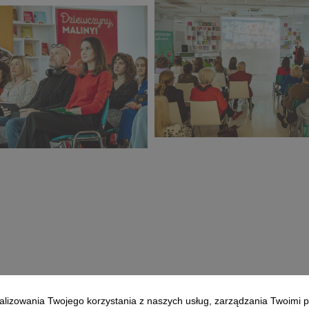
 Konferencja
grudzień_2025 (19).jpg
025 (18).jpg
294 KB
CORE TEAM Konferencja
 Konferencja
grudzień_2025 (23).jpg
025 (22).jpg
430 KB
1
2
3
alizowania Twojego korzystania z naszych usług, zarządzania Twoimi p