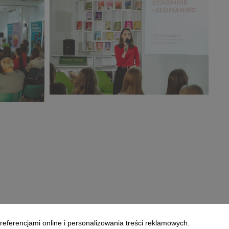
grudzień_2025 (20).jpg
264 KB
CORE TEAM Konferencja
grudzień_2025 (24).jpg
287 KB
referencjami online i personalizowania treści reklamowych.