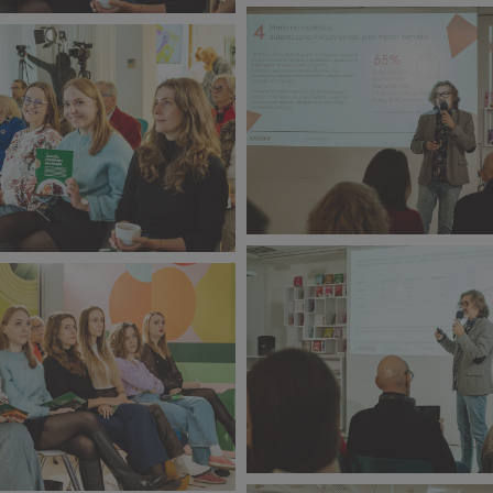
CORE TEAM Konferencja
 Konferencja
grudzień_2025 (11).jpg
025 (10).jpg
457 KB
CORE TEAM Konferencja
 Konferencja
grudzień_2025 (15).jpg
025 (14).jpg
273 KB
CORE TEAM Konferencja