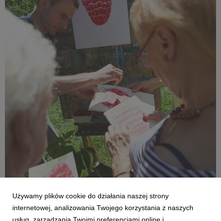
Używamy plików cookie do działania naszej strony
internetowej, analizowania Twojego korzystania z naszych
usług, zarządzania Twoimi preferencjami online i