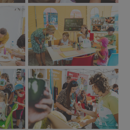
17).jpg
Narodowy Dzień Sportu 2023 (16).jpg
281 KB
12).jpg
Narodowy Dzień Sportu 2023 (11).jpg
596 KB