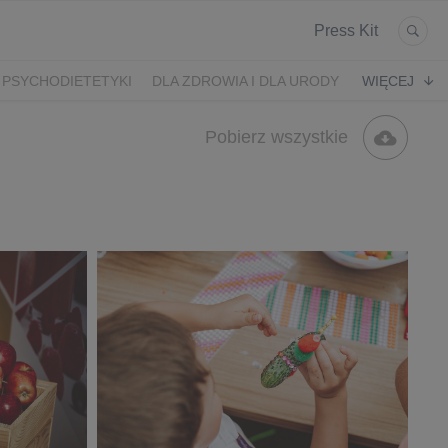
Press Kit
 PSYCHODIETETYKI
DLA ZDROWIA I DLA URODY
WIĘCEJ
K
ARONIA
JEŻYNY
PORZECZKI
MALINA
Pobierz wszystkie
LODY RZEMIEŚLNICZE
 2024
SZCZYT IBO 2023 🫐
WYBORY 2023