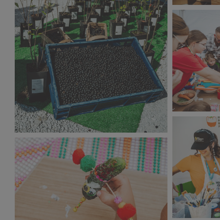
Narodowy D
320 KB
Narodowy D
Narodowy Dzień Sportu 2023 (19).jpg
532 KB
674 KB