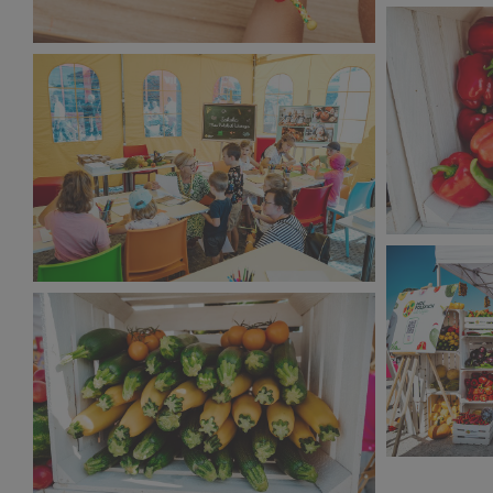
Narodowy D
Narodowy Dzień Sportu 2023 (15).jpg
505 KB
333 KB
Narodowy D
Narodowy Dzień Sportu 2023 (10).jpg
384 KB
575 KB
Narodowy D