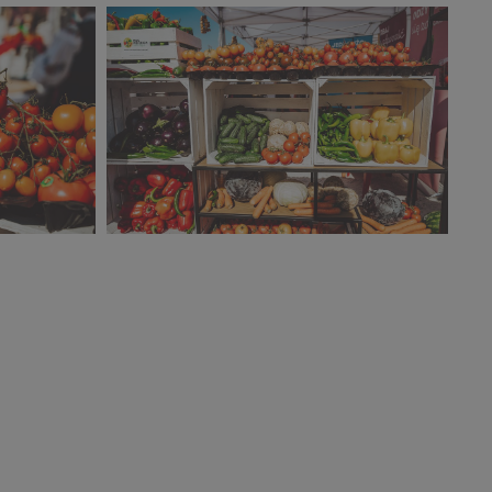
8).jpg
Narodowy Dzień Sportu 2023 (7).jpg
451 KB
4).jpg
Narodowy Dzień Sportu 2023 (3).jpg
658 KB