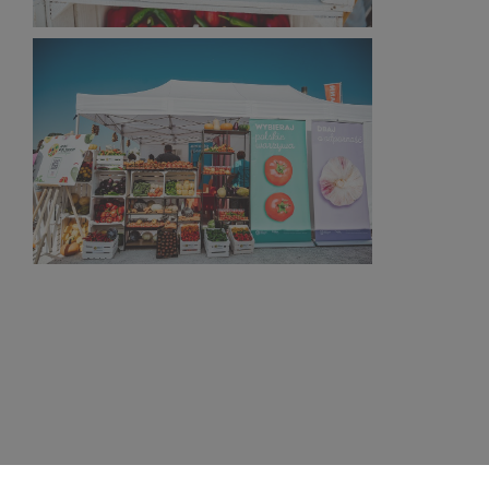
798 KB
Narodowy Dzień Sportu 2023 (6).jpg
458 KB
Narodowy Dzień Sportu 2023 (2).jpg
523 KB