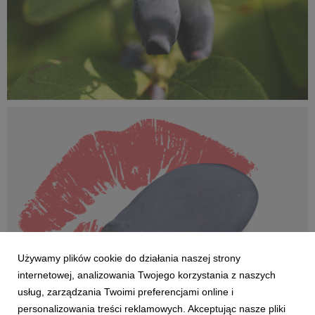
CZAS NA POLSKIE SUPEROWOCE Jagoda kamczacka
(8).jpg
340 KB
Używamy plików cookie do działania naszej strony
internetowej, analizowania Twojego korzystania z naszych
usług, zarządzania Twoimi preferencjami online i
personalizowania treści reklamowych. Akceptując nasze pliki