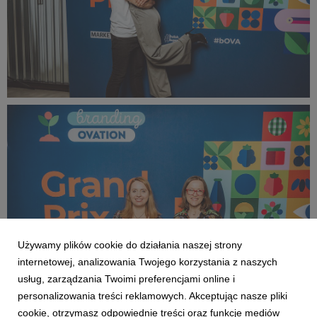
bOVA 2024 (49).jpg
365 KB
Używamy plików cookie do działania naszej strony
internetowej, analizowania Twojego korzystania z naszych
usług, zarządzania Twoimi preferencjami online i
personalizowania treści reklamowych. Akceptując nasze pliki
cookie, otrzymasz odpowiednie treści oraz funkcje mediów
bOVA 2024 (50).jpg