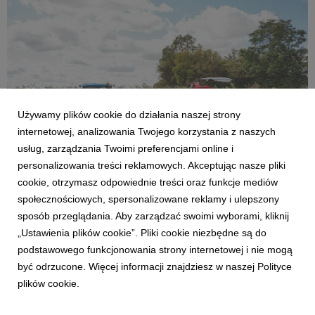
371 KB
Używamy plików cookie do działania naszej strony
internetowej, analizowania Twojego korzystania z naszych
usług, zarządzania Twoimi preferencjami online i
personalizowania treści reklamowych. Akceptując nasze pliki
cookie, otrzymasz odpowiednie treści oraz funkcje mediów
ARONIA Sierpień_2025 (24).jpg
społecznościowych, spersonalizowane reklamy i ulepszony
sposób przeglądania. Aby zarządzać swoimi wyborami, kliknij
699 KB
„Ustawienia plików cookie”. Pliki cookie niezbędne są do
1
2
3
podstawowego funkcjonowania strony internetowej i nie mogą
być odrzucone. Więcej informacji znajdziesz w naszej Polityce
plików cookie.