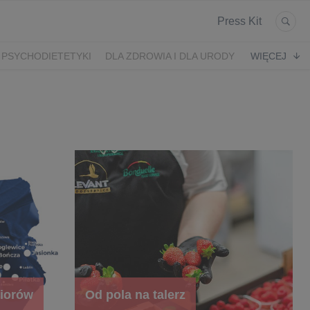
Press Kit
 PSYCHODIETETYKI
DLA ZDROWIA I DLA URODY
WIĘCEJ
K
ARONIA
JEŻYNY
PORZECZKI
MALINA
LODY RZEMIEŚLNICZE
 2024
SZCZYT IBO 2023 🫐
WYBORY 2023
iorów
Od pola na talerz