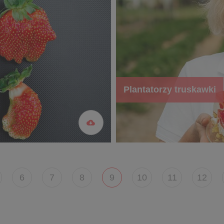
Plantatorzy truskawki
6
7
8
9
10
11
12