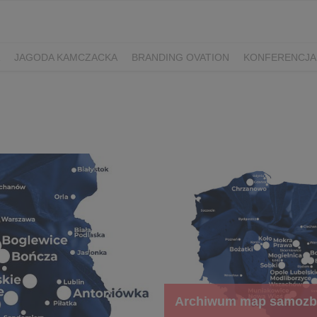
JAGODA KAMCZACKA
BRANDING OVATION
KONFERENCJA
Y DZIEŃ SPORTU
ŻURAWINA
MINIKIWI
DEREŃ
ROKITNI
ERRY FEST
PRZETWORY
PRZEPISY
PIWO RZEMIEŚLNICZE
ŚWIATA
DZIEŃ POLSKIEJ BORÓWKI
WYBORY 2025
WYBORY
ÓWKAMI 2018
ENGLISH
Archiwum map samozb