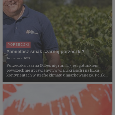
PORZECZKI
Pamiętasz smak czarnej porzeczki?
24 czerwca 2019
Porzeczka czarna (Ribes nigrum L.) jest gatunkiem
powszechnie uprawianym w wielu krajach i na kilku
kontynentach w strefie klimatu umiarkowanego. Polska
od wielu lat jest zdecydowanym liderem w produkcji i
eksporcie tych owoców (55–58% światowej produkcji).