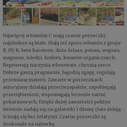
Najwięcej witaminy C mają czarne porzeczki,
najsłodsze są białe. Mają też sporo witamin z grupy
B, PP, K, beta-karotenu, dużo żelaza, potasu, wapnia,
magnezu, miedzi, fosforu, kwasów organicznych.
Regenerują naczynia włosowate, chronią serce.
Dobrze gaszą pragnienie, łagodzą zgagę, regulują
przemianę materii. Zawarte w porzeczkach
antocyjany działają przeciwzapalnie, zapobiegają
przeziębieniom, wspomagają leczenie zatruć
pokarmowych. Dzięki dużej zawartości pektyn
świetnie nadają się na galaretki i dżemy (łato żelują -
ścinają się bez żelatyny). Czarne porzeczki są
doskonałe na nalewkę.