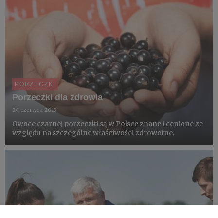
PORZECZKI
Porzeczki dla zdrowia
24 czerwca 2019
Owoce czarnej porzeczki są w Polsce znane i cenione ze
względu na szczególne właściwości zdrowotne.