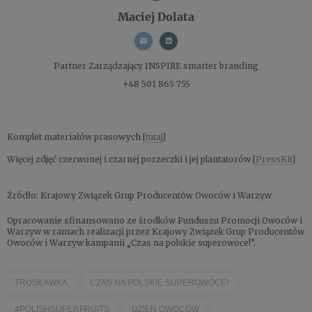
Maciej Dolata
Partner Zarządzający
INSPIRE smarter branding
+48 501 865 755
Komplet materiałów prasowych [
tutaj
]
Więcej zdjęć czerwonej i czarnej porzeczki i jej plantatorów [
PressKit
]
Źródło: Krajowy Związek Grup Producentów Owoców i Warzyw
Opracowanie sfinansowano ze środków Funduszu Promocji Owoców i
Warzyw w ramach realizacji przez Krajowy Związek Grup Producentów
Owoców i Warzyw kampanii „Czas na polskie superowoce!”.
TRUSKAWKA
CZAS NA POLSKIE SUPEROWOCE!
#POLISHSUPERFRUITS
DZIEŃ OWOCÓW