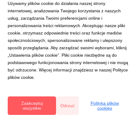
Używamy plików cookie do działania naszej strony
internetowej, analizowania Twojego korzystania z naszych
usług, zarządzania Twoimi preferencjami online i
personalizowania treści reklamowych. Akceptując nasze pliki
cookie, otrzymasz odpowiednie treści oraz funkcje mediów
społecznościowych, spersonalizowane reklamy i ulepszony
PORZECZKI
sposób przeglądania. Aby zarządzać swoimi wyborami, kliknij
Produkcja porzeczek, eksport, import za 2018
rok.
„Ustawienia plików cookie”. Pliki cookie niezbędne są do
podstawowego funkcjonowania strony internetowej i nie mogą
24 czerwca 2019
być odrzucone. Więcej informacji znajdziesz w naszej Polityce
Informacja na temat produkcji i polskiego handlu
plików cookie.
zagranicznego porzeczkami czarnymi
Zaakceptuj
Polityka plików
Odrzuć
wszystkie
cookies