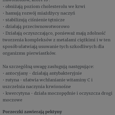
• obniżają poziom cholesterolu we krwi
• hamują rozwój miażdżycy naczyń
• stabilizują ciśnienie tętnicze
• działają przeciwnowotworowo
• Działają oczyszczająco, ponieważ mają zdolność
tworzenia kompleksów z metalami ciężkimi i w ten
sposób ułatwiają usuwanie tych szkodliwych dla
organizmu pierwiastków.
Na szczególną uwagę zasługują następujące:
• antocyjany - działają antybakteryjnie
• rutyna - ułatwia wchłanianie witaminy C i
uszczelnia naczynia krwionośne
• kwercytyna - działa moczopędnie i oczyszcza drogi
moczowe
Porzeczki zawierają pektyny