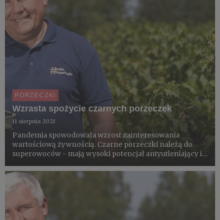
PORZECZKI
Wzrasta spożycie czarnych porzeczek
11 sierpnia 2021
Pandemia spowodowała wzrost zainteresowania
wartościową żywnością. Czarne porzeczki należą do
superowoców - mają wysoki potencjał antyutleniający i
są jednym z najbogatszych roślinnych źródeł witaminy
C, zawierają jej dużo więcej niż np. cytrusy. To zdaniem
plantatorów p...