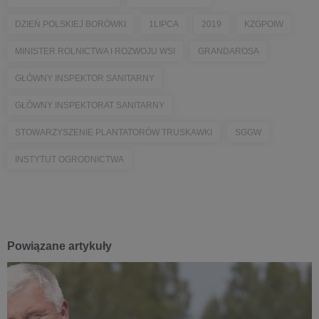
DZIEŃ POLSKIEJ BORÓWKI
1LIPCA
2019
KZGPOIW
MINISTER ROLNICTWA I ROZWOJU WSI
GRANDAROSA
GŁÓWNY INSPEKTOR SANITARNY
GŁÓWNY INSPEKTORAT SANITARNY
STOWARZYSZENIE PLANTATORÓW TRUSKAWKI
SGGW
INSTYTUT OGRODNICTWA
Powiązane artykuły