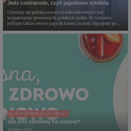
Jedz codziennie, czyli jagodowa sztafeta
Cieszmy się pełnią sezonu truskawkowego i już
wypatrujmy pierwszych polskich malin. W czerwcu
jedzmy także owoce jagody kamczackiej. Sięgajmy po
borówki, porzeczki, aronie. Codziennie spożywajmy
filiżankę owoców jagodowych, dostępnych w Polsce
przez siedem miesięcy w rok...
DLA ZDROWIA I DLA URODY
Jak jeść zdrowiej na wiosnę?
20 marca 2026