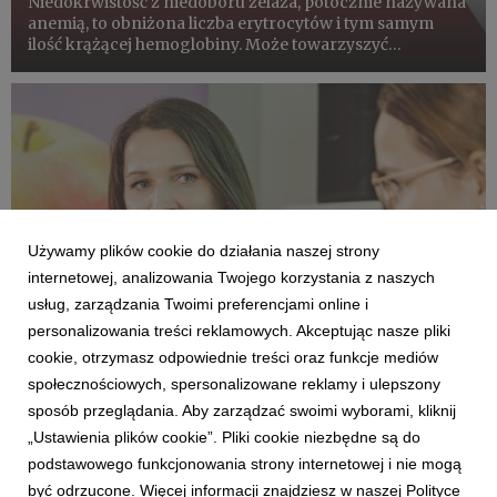
Niedokrwistość z niedoboru żelaza, potocznie nazywana
anemią, to obniżona liczba erytrocytów i tym samym
ilość krążącej hemoglobiny. Może towarzyszyć
chorobom przewlekłym, albo występować w pojedynkę.
Przyczyn jest wiele, od błędów żywieniowych i
zwiększonego zapotrzebow...
Używamy plików cookie do działania naszej strony
internetowej, analizowania Twojego korzystania z naszych
usług, zarządzania Twoimi preferencjami online i
personalizowania treści reklamowych. Akceptując nasze pliki
cookie, otrzymasz odpowiednie treści oraz funkcje mediów
DLA ZDROWIA I DLA URODY
społecznościowych, spersonalizowane reklamy i ulepszony
Polski talerz żywieniowy działa. Warto go
sposób przeglądania. Aby zarządzać swoimi wyborami, kliknij
docenić
„Ustawienia plików cookie”. Pliki cookie niezbędne są do
8 lutego 2026
podstawowego funkcjonowania strony internetowej i nie mogą
Międzynarodowa dyskusja o nowych zaleceniach
być odrzucone. Więcej informacji znajdziesz w naszej Polityce