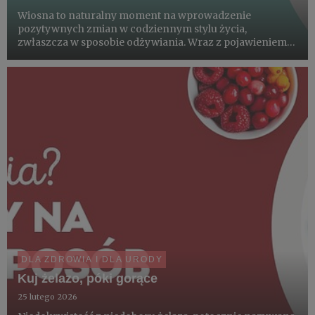
Wiosna to naturalny moment na wprowadzenie
pozytywnych zmian w codziennym stylu życia,
zwłaszcza w sposobie odżywiania. Wraz z pojawieniem
się świeżych, sezonowych warzyw i owoców - takich jak
sałata, rzodkiewka, młody groszek cukrowy, kalarepa
czy truskawki i szparagi -...
DLA ZDROWIA I DLA URODY
Kuj żelazo, póki gorące
25 lutego 2026