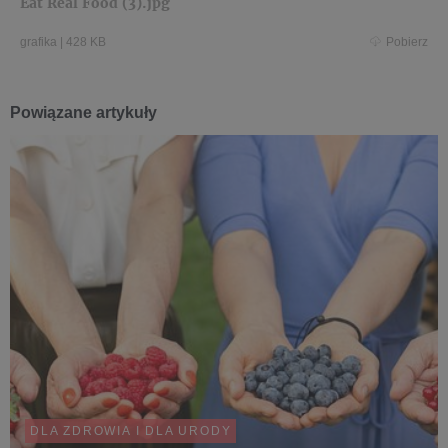
Eat Real Food (3).jpg
grafika
|
428 KB
Pobierz
Powiązane artykuły
DLA ZDROWIA I DLA URODY