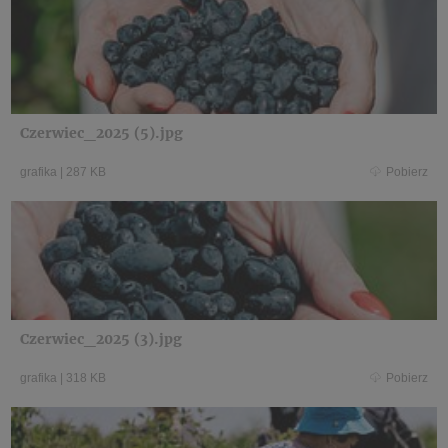
Czerwiec_2025 (5).jpg
grafika
|
287 KB
Pobierz
Czerwiec_2025 (3).jpg
grafika
|
318 KB
Pobierz