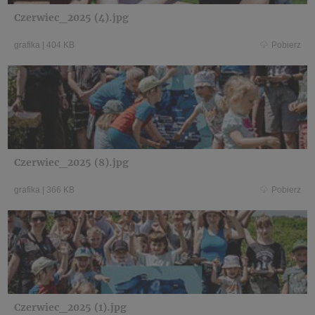
Czerwiec_2025 (4).jpg
grafika
|
404 KB
Pobierz
Czerwiec_2025 (8).jpg
grafika
|
366 KB
Pobierz
Czerwiec_2025 (1).jpg