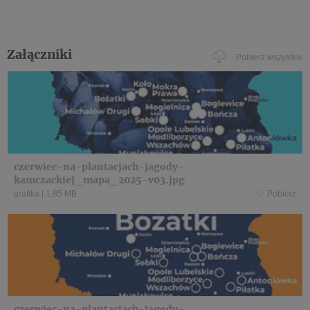
Załączniki
Pobierz wszystkie
czerwiec-na-plantacjach-jagody-
kamczackiej_mapa_2025-v03.jpg
grafika
|
1,85 MB
Pobierz
czerwiec-na-plantacjach-jagody-