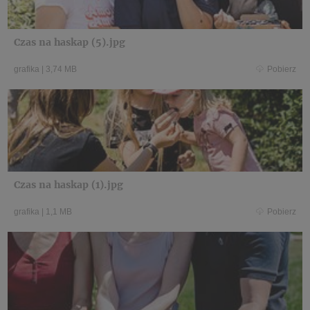
Czas na haskap (5).jpg
grafika
|
3,74 MB
Pobierz
Czas na haskap (1).jpg
grafika
|
1,1 MB
Pobierz