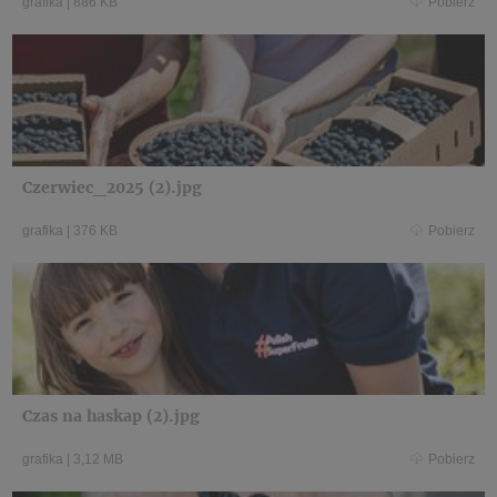
grafika
|
886 KB
Pobierz
Czerwiec_2025 (2).jpg
grafika
|
376 KB
Pobierz
Czas na haskap (2).jpg
grafika
|
3,12 MB
Pobierz