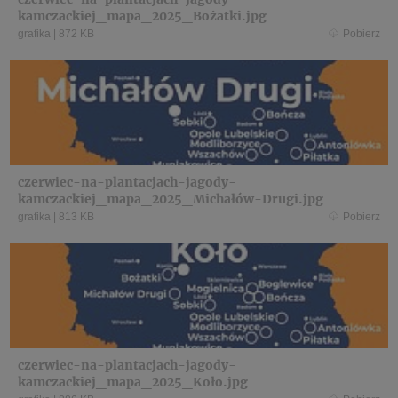
kamczackiej_mapa_2025_Bożatki.jpg
grafika
|
872 KB
Pobierz
czerwiec-na-plantacjach-jagody-
kamczackiej_mapa_2025_Michałów-Drugi.jpg
grafika
|
813 KB
Pobierz
czerwiec-na-plantacjach-jagody-
kamczackiej_mapa_2025_Koło.jpg