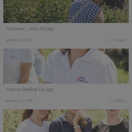
Czerwiec_2025 (6).jpg
grafika
|
345 KB
Pobierz
Czas na haskap (4).jpg
grafika
|
4,25 MB
Pobierz