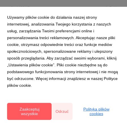
grafika
|
400 KB
Pobierz
Używamy plików cookie do działania naszej strony
internetowej, analizowania Twojego korzystania z naszych
usług, zarządzania Twoimi preferencjami online i
personalizowania treści reklamowych. Akceptując nasze pliki
cookie, otrzymasz odpowiednie treści oraz funkcje mediów
społecznościowych, spersonalizowane reklamy i ulepszony
Czerwiec_2025 (7).jpg
sposób przeglądania. Aby zarządzać swoimi wyborami, kliknij
„Ustawienia plików cookie”. Pliki cookie niezbędne są do
grafika
|
382 KB
Pobierz
podstawowego funkcjonowania strony internetowej i nie mogą
być odrzucone. Więcej informacji znajdziesz w naszej Polityce
plików cookie.
Powiązane artykuły
Zaakceptuj
Polityka plików
Odrzuć
wszystkie
cookies