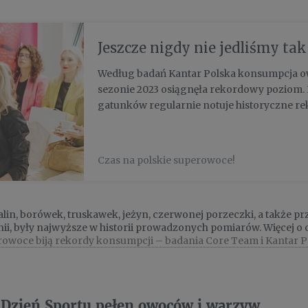
Jeszcze nigdy nie jedliśmy ta
Według badań Kantar Polska konsumpcja 
sezonie 2023 osiągnęła rekordowy poziom. 
gatunków regularnie notuje historyczne rek
konsumentów. W sierpniu już blisko połow
jadła warzyw i owoców dużo i bardzo dużo. 
Czas na polskie superowoce!
in, borówek, truskawek, jeżyn, czerwonej porzeczki, a także p
onii, były najwyższe w historii prowadzonych pomiarów. Więcej
owoce biją rekordy konsumpcji – badania Core Team i Kantar P
Dzień Sportu pełen owoców i warzyw