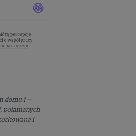
izyczną. Będą
..
ć tą percepcje
ej o współpracy
nym partnerem
m domu i –
ci, połamanych
akorkowana i