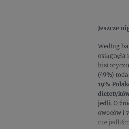
Jeszcze ni
Według ba
osiągnęła 
historyczn
(49%) rod
19% Polakó
dietetykó
jedli
. O źr
owoców i 
nie jedliś