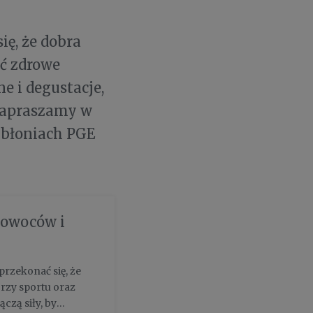
ę, że dobra
ać zdrowe
e i degustacje,
 Zapraszamy w
 błoniach PGE
 owoców i
rzekonać się, że
rzy sportu oraz
czą siły, by