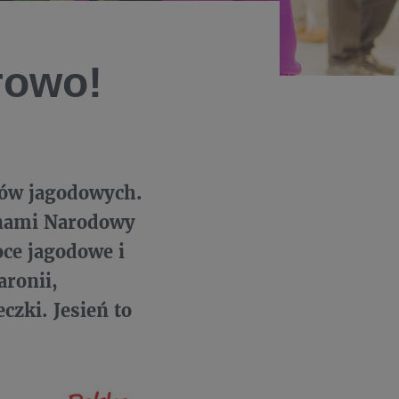
owo!
ców jagodowych.
 nami
Narodowy
oce jagodowe i
aronii,
czki. Jesień to