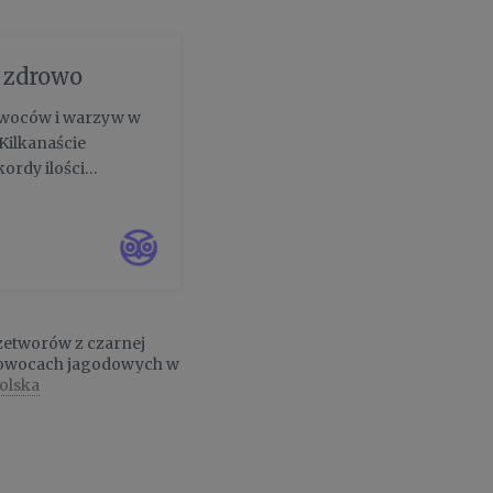
k zdrowo
owoców i warzyw w
Kilkanaście
ordy ilości
a Polaków (49%)
Rekord...
rzetworów z czarnej
 o owocach jagodowych w
olska