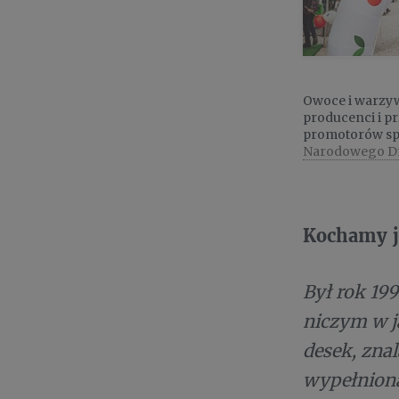
Owoce i warzyw
producenci i p
promotorów sp
Narodowego Dn
Kochamy 
Był rok 19
niczym w j
desek, zna
wypełniona 