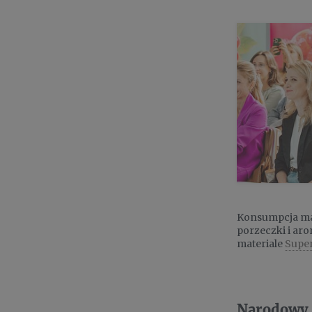
Konsumpcja mal
porzeczki i ar
materiale
Super
Narodowy 