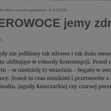
miłośników owoców jagodowych, 9 (17)/2023
EROWOCE jemy zdr
23
gdy nie jedliśmy tak zdrowo i tak dużo owo
ato obfitujące w rekordy konsumpcji. Przed
tu - w niedzielę 17 września - bogaty w ow
ory. Jesień to czas minikiwi i przetworów z 
 malin, jagody kamczackiej czy czarnej porze