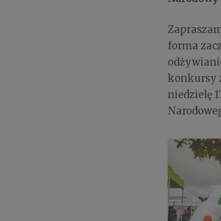
Zapraszamy
forma zacz
odżywianie
konkursy z
niedzielę 
Narodoweg