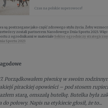
promować zdrowe odżywianie i aktywność f
pokazy kulinarne i degustacje, konkursy z n.
Czas na polskie superowoce!
a są postrzegane jako część zdrowego stylu życia. Żeby wzmocni
rzetwórcy zostali partnerem Narodowego Dnia Sportu 2023. Więc
ortu z ogrodnikami w materiale
Sektor ogrodniczy strategicz
ia Sportu 2023
jagodowe
97. Porządkowałem piwnicę w swoim rodzinny
akiejś pirackiej opowieści – pod stosem rupie
lazłem starą, omszałą butelkę. Butelka była z
do połowy. Napis na etykiecie głosił, że to...