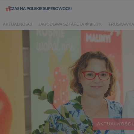
AKTUALNOŚCI
JAGODOWA SZTAFETA 🍓🫐🏃‍♀️🏃
TRUSKAWKA
DLA HANDLU
DLA MEDIÓW
DLA PLANTATORÓW
NARODOW
BORÓWKA
AGREST
CORE TEAM
BERRY INNOVATION
B
OWOCOWE LATO W KONESERZE
JAGODOWE MISTRZOSTWA 
WYBORY 2022
WYBORY 2021
WYBORY 2020
LATO Z BOR
AKTUALNOŚCI