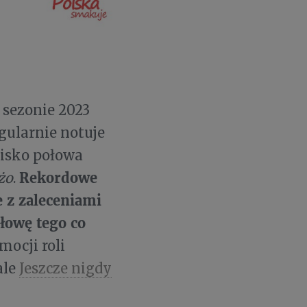
sezonie 2023
gularnie notuje
lisko połowa
Rekordowe
żo
.
 z zaleceniami
łowę tego co
mocji roli
ale
Jeszcze nigdy