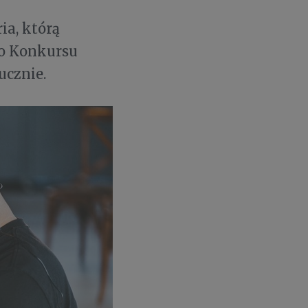
ria, którą
go Konkursu
ucznie.