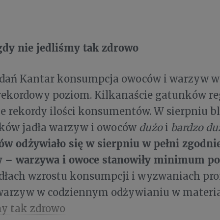
gdy nie jedliśmy tak zdrowo
dań Kantar konsumpcja owoców i warzyw w 
rekordowy poziom. Kilkanaście gatunków re
e rekordy ilości konsumentów. W sierpniu b
aków jadła warzyw i owoców
dużo
i
bardzo du
w odżywiało się w sierpniu w pełni zgodnie
w – warzywa i owoce stanowiły minimum po
ódłach wzrostu konsumpcji i wyzwaniach pro
warzyw w codziennym odżywianiu w materi
my tak zdrowo