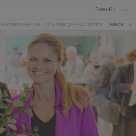
Press Kit
 PSYCHODIETETYKI
DLA ZDROWIA I DLA URODY
WIĘCEJ
K
ARONIA
JEŻYNY
PORZECZKI
MALINA
LODY RZEMIEŚLNICZE
 2024
SZCZYT IBO 2023 🫐
WYBORY 2023