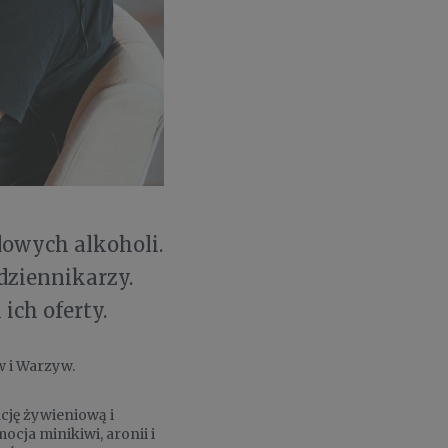
owych alkoholi.
dziennikarzy.
ich oferty.
w i Warzyw.
cję żywieniową i
cja minikiwi, aronii i