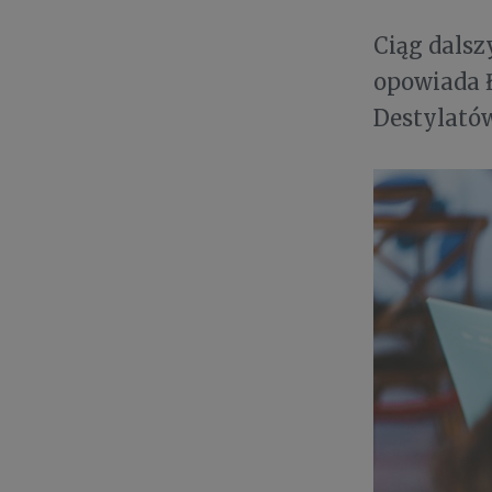
Ciąg dals
opowiada 
Destylató