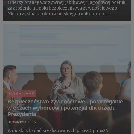
Liderzy branży warzywnej, jabłkowej i jagodowej ocenili
zagrożenia na polu bezpieczeństwa żywnościowego.
Niekorzystna struktura polskiego rynku rolno-
spożywczego, wynikająca z niej niska rentowności,
rozwój kompetencji produkcyjnych za cenę braku
kontroli nad łańcuchem w...
CORE TEAM
Bezpieczeństwo żywnościowe - postrzeganie
w oczach wyborców i potencjał dla urzędu
Prezydenta
10 kwietnia 2025
Wnioski z badań zrealizowanych przez Opinia24