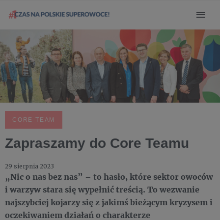
CORE TEAM
Zapraszamy do Core Teamu
29 sierpnia 2023
„Nic o nas bez nas” – to hasło, które sektor owoców
i warzyw stara się wypełnić treścią. To wezwanie
najszybciej kojarzy się z jakimś bieżącym kryzysem i
oczekiwaniem działań o charakterze