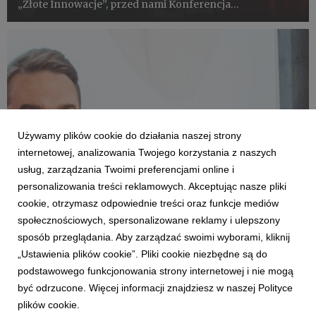
„Złote Innowacje”, przed nami Konferencja
SadyOgrody.pl - Innowacje i Perspektywy. Już 19
listopada 2024 r. – online i na Stadionie Legii w
Warszawie - będziemy r...
Używamy plików cookie do działania naszej strony
internetowej, analizowania Twojego korzystania z naszych
usług, zarządzania Twoimi preferencjami online i
personalizowania treści reklamowych. Akceptując nasze pliki
cookie, otrzymasz odpowiednie treści oraz funkcje mediów
CORE TEAM
społecznościowych, spersonalizowane reklamy i ulepszony
Jak rozwijać sektor ogrodniczy i branże
sposób przeglądania. Aby zarządzać swoimi wyborami, kliknij
jagodową?
„Ustawienia plików cookie”. Pliki cookie niezbędne są do
4 listopada 2024
podstawowego funkcjonowania strony internetowej i nie mogą
Zapraszamy do udziału w Konferencji SadyOgrody.pl -
być odrzucone. Więcej informacji znajdziesz w naszej Polityce
Innowacje i Perspektywy - 19 listopada 2024 r. na
plików cookie.
Stadionie Legii w Warszawie!