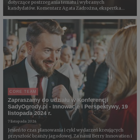
dotyczące postrzegania tematu i wybranych
kandydatów. Komentarz Agata Zadrożna, ekspertka
badań społecznych w Opinii24. Badania zrealizowane w
dniach 17-21 marca 2025, na reprezentatywnej próbie
mieszkańców Polski, w wieku 18...
CORE TEAM
Zapraszamy do udziału w Konferencji
SadyOgrody.pl - Innowacje i Perspektywy, 19
listopada 2024 r.
7 listopada 2024
Jesień to czas planowania i cykl wydarzeń kreujących
przyszłość branży jagodowej. Za nami Berry Innovation i