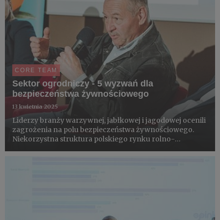
CORE TEAM
Sektor ogrodniczy - 5 wyzwań dla
bezpieczeństwa żywnościowego
13 kwietnia 2025
Liderzy branży warzywnej, jabłkowej i jagodowej ocenili
zagrożenia na polu bezpieczeństwa żywnościowego.
Niekorzystna struktura polskiego rynku rolno-
spożywczego, wynikająca z niej niska rentowności,
rozwój kompetencji produkcyjnych za cenę braku
kontroli nad łańcuchem w...