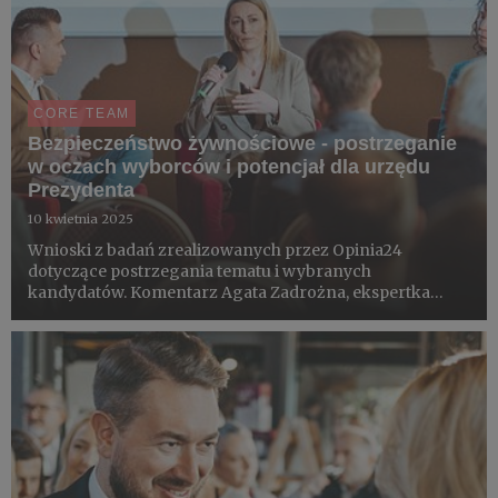
CORE TEAM
Bezpieczeństwo żywnościowe - postrzeganie
w oczach wyborców i potencjał dla urzędu
Prezydenta
10 kwietnia 2025
Wnioski z badań zrealizowanych przez Opinia24
dotyczące postrzegania tematu i wybranych
kandydatów. Komentarz Agata Zadrożna, ekspertka
badań społecznych w Opinii24. Badania zrealizowane w
dniach 17-21 marca 2025, na reprezentatywnej próbie
mieszkańców Polski, w wieku 18...