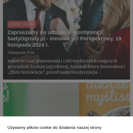
CORE TEAM
Zapraszamy do udziału w Konferencji
SadyOgrody.pl - Innowacje i Perspektywy, 19
listopada 2024 r.
7 listopada 2024
Jesień to czas planowania i cykl wydarzeń kreujących
przyszłość branży jagodowej. Za nami Berry Innovation i
„Złote Innowacje”, przed nami Konferencja
SadyOgrody.pl - Innowacje i Perspektywy. Już 19
listopada 2024 r. – online i na Stadionie Legii w
Warszawie - będziemy r...
Używamy plików cookie do działania naszej strony