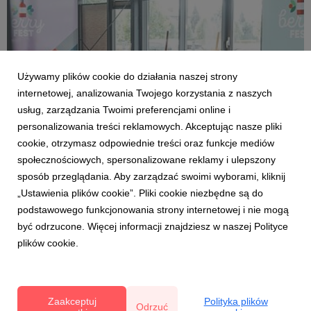
Używamy plików cookie do działania naszej strony
internetowej, analizowania Twojego korzystania z naszych
usług, zarządzania Twoimi preferencjami online i
personalizowania treści reklamowych. Akceptując nasze pliki
cookie, otrzymasz odpowiednie treści oraz funkcje mediów
społecznościowych, spersonalizowane reklamy i ulepszony
BERRY FEST
sposób przeglądania. Aby zarządzać swoimi wyborami, kliknij
Wszystko o Berry Fest - linki
„Ustawienia plików cookie”. Pliki cookie niezbędne są do
6 sierpnia 2023
podstawowego funkcjonowania strony internetowej i nie mogą
W jednym miejscu wszystko co chciałbyś wiedzieć o
być odrzucone. Więcej informacji znajdziesz w naszej Polityce
Berry Fest. Sylwetki jurorów, ich opinie na temat I edycji
plików cookie.
festiwalu i zaproszenie na tegoroczną. Jest formularz
zgłoszeniowy II edycji, materiały reklamowe oraz lista
wszystkich laureatów i medalistów.
Zaakceptuj
Polityka plików
Odrzuć