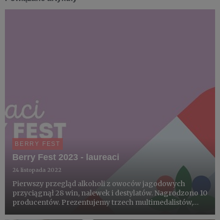
BERRY FEST
Berry Fest 2023 - laureaci
24 listopada 2022
Pierwszy przegląd alkoholi z owoców jagodowych
przyciągnął 28 win, nalewek i destylatów. Nagrodzono 10
producentów. Prezentujemy trzech multimedalistów,
zdobywców Berry Fest BEST 2023. Poniższy materiał