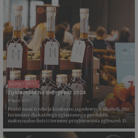
można łatwo ściągnąć w formie PDF - jest załącznikiem
(poniżej).​​
BERRY FEST
Zgłoszenia na BerryFest 2024
19 lipca 2023
Przed nami II edycja konkursu jagodowych alkoholi. Oto
formularz dla każdego zgłaszanego produktu,
maksymalne ilości i terminy przyjmowania zgłoszeń. Do
prostej akredytacji zapraszamy także dystrybutorów,
restauratorów, hotelarzy i dziennikarzy. Gwarantujemy