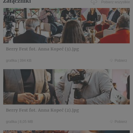
Załączniki
Pobierz wszystkie
Berry Fest fot. Anna Kopeć (3).jpg
grafika
|
394 KB
Pobierz
Berry Fest fot. Anna Kopeć (2).jpg
grafika
|
8,05 MB
Pobierz