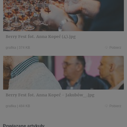
Berry Fest fot. Anna Kopeć (4).jpg
grafika
|
374 KB
Pobierz
Berry Fest fot. Anna Kopeć - Jakubów_.jpg
grafika
|
484 KB
Pobierz
Powiązane artykuły