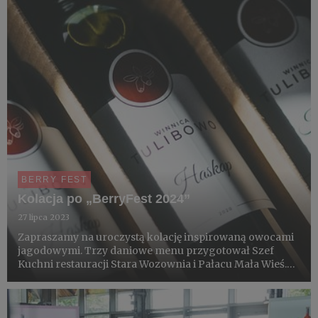
możliwość po...
BERRY FEST
Kolacja po „BerryFest 2024”
27 lipca 2023
Zapraszamy na uroczystą kolację inspirowaną owocami
jagodowymi. Trzy daniowe menu przygotował Szef
Kuchni restauracji Stara Wozownia i Pałacu Mała Wieś.
Wśród jej gospodarzy laureaci Grand Prix BerryFest 2023
i 2024, redaktorzy magazynów Restauracja, Hotelarz i
Jagodnik,...