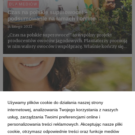
DLA MEDIÓW
Czas na polskie superowoce! –
podsumowanie na łamach i online
14 lutego 2022
„Czas na polskie superowoce!” to wspólny projekt
producentów owoców jagodowych. Plantatorzy promują
w nim walory owoców i współpracę. Właśnie kończy się
III edycja tego projektu. Niniejszy materiał porządkuje
informacje o celach i efektach realizowanych działań.
Zaprasza...
Używamy plików cookie do działania naszej strony
internetowej, analizowania Twojego korzystania z naszych
usług, zarządzania Twoimi preferencjami online i
personalizowania treści reklamowych. Akceptując nasze pliki
cookie, otrzymasz odpowiednie treści oraz funkcje mediów
DLA MEDIÓW