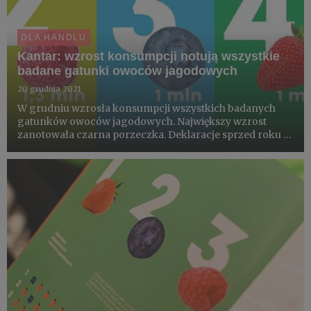
DLA HANDLU
Kantar: wzrost konsumpcji notują wszystkie
badane gatunki owoców jagodowych
20 grudnia 2021
W grudniu wzrosła konsumpcji wszystkich badanych
gatunków owoców jagodowych. Największy wzrost
zanotowała czarna porzeczka. Deklaracje sprzed roku to
poziom 15%, w grudniu 2021 roku 19%, czyli ponad 1.615
tys. konsumentów więcej. W grudniu więcej jedliśmy
także owoców i ...