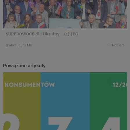
SUPEROWOCE dla Ukrainy_ (1).JPG
grafika
|
1,73 MB
Pobierz
Powiązane artykuły