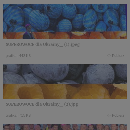
SUPEROWOCE dla Ukrainy_ (1).jpeg
grafika
|
442 KB
Pobierz
SUPEROWOCE dla Ukrainy_ (2).jpg
grafika
|
715 KB
Pobierz