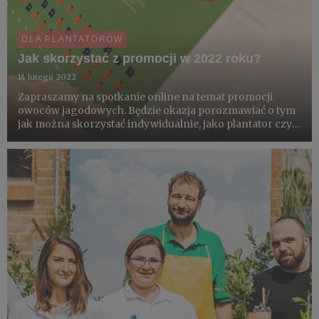
DLA PLANTATORÓW
Jak skorzystać z promocji w 2022 roku?
14 lutego 2022
Zapraszamy na spotkanie online na temat promocji
owoców jagodowych. Będzie okazja porozmawiać o tym
jak można skorzystać indywidualnie, jako plantator czy
przetwórca owoców jagodowych. Nowe pomysły
wzbogacą sposób prezentacji poszczególnych
gatunków. Dlatego przygotowali...