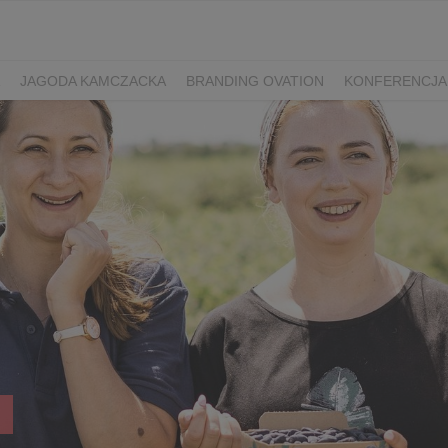
JAGODA KAMCZACKA
BRANDING OVATION
KONFERENCJA
Y DZIEŃ SPORTU
ŻURAWINA
MINIKIWI
DEREŃ
ROKITNI
ERRY FEST
PRZETWORY
PRZEPISY
PIWO RZEMIEŚLNICZE
ŚWIATA
DZIEŃ POLSKIEJ BORÓWKI
WYBORY 2025
WYBORY
ÓWKAMI 2018
ENGLISH