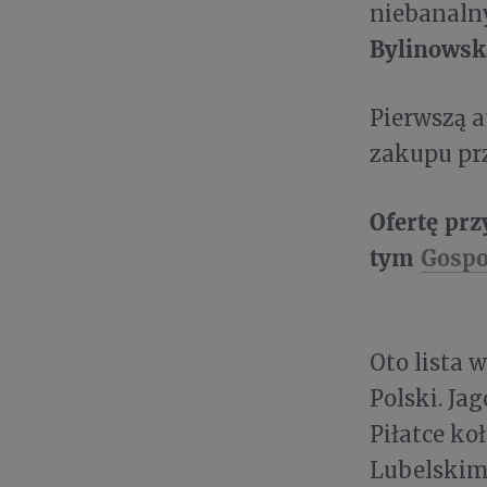
niebanalny
Bylinowsk
Pierwszą a
zakupu pr
Ofertę pr
tym
Gospo
Oto lista 
Polski. Ja
Piłatce ko
Lubelskim