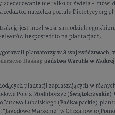
d
, zdecydowanie nie tylko od święta - mówi
a
redaktor naczelna portalu Dietetycy.org.pl.
trakcją jest możliwość samodzielnego zbior
zetworów bezpośrednio na plantacjach.
zygotowali plantatorzy w 8 województwach, 
darstwo Haskap
państwa Warulik w Mokrej
wiodących plantacji zapraszających w różnyc
Świętokrzyskie
godowe Pole z Modliborzyc (
),
Podkarpackie
ło Janowa Lubelskiego (
), plan
Pomo
, "Jagodowe Marzenie" w Chrzanowie (