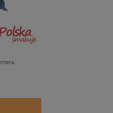
erwca.
e