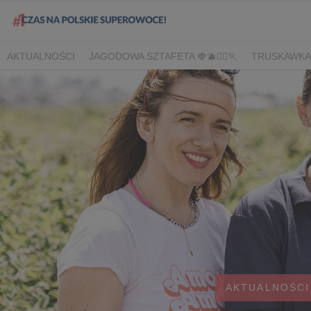
AKTUALNOŚCI
JAGODOWA SZTAFETA 🍓🫐🏃‍♀️🏃
TRUSKAWKA
DLA HANDLU
DLA MEDIÓW
DLA PLANTATORÓW
NARODOW
BORÓWKA
AGREST
CORE TEAM
BERRY INNOVATION
B
OWOCOWE LATO W KONESERZE
JAGODOWE MISTRZOSTWA 
WYBORY 2022
WYBORY 2021
WYBORY 2020
LATO Z BOR
AKTUALNOŚCI