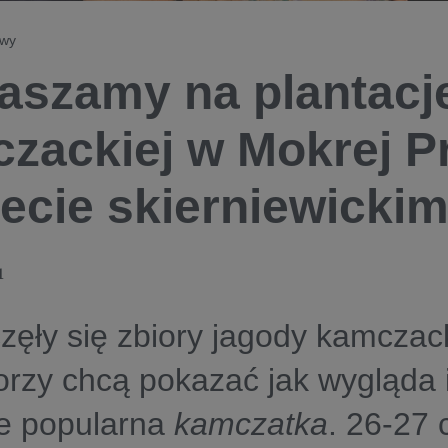
owy
aszamy na plantacj
zackiej w Mokrej P
ecie skierniewicki
1
ęły się zbiory jagody kamczack
orzy chcą pokazać jak wygląda i
e popularna
kamczatka
. 26-27