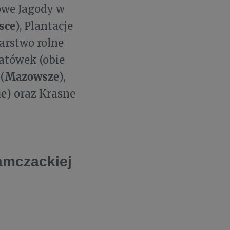
rowe Jagody w
sce
), Plantacje
arstwo rolne
atówek (obie
Mazowsze
(
),
ie
) oraz Krasne
amczackiej