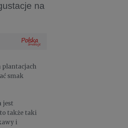
gustacje na
a plantacjach
wać smak
 jest
to także taki
kawy i