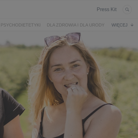
Press Kit
 PSYCHODIETETYKI
DLA ZDROWIA I DLA URODY
WIĘCEJ
K
ARONIA
JEŻYNY
PORZECZKI
MALINA
LODY RZEMIEŚLNICZE
 2024
SZCZYT IBO 2023 🫐
WYBORY 2023