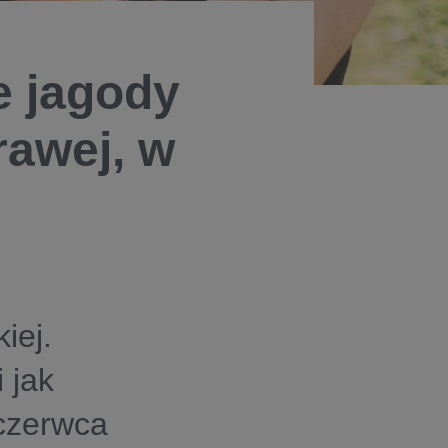
e jagody
rawej, w
m
iej.
 jak
 czerwca