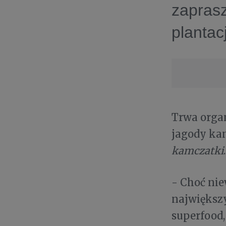
zaprasz
plantac
Trwa organ
jagody kam
kamczatki
.
- Choć nie
największy
superfood,