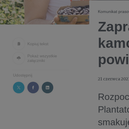
Komunikat pras
Zapr
kamc
Kopiuj tekst
powi
Pokaż wszystkie
załączniki
Udostępnij
21 czerwca 202
Rozpocz
Plantat
smakuj