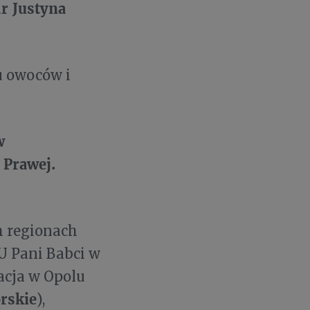
r Justyna
u owoców i
w
 Prawej.
h regionach
 U Pani Babci w
tacja w Opolu
rskie
),