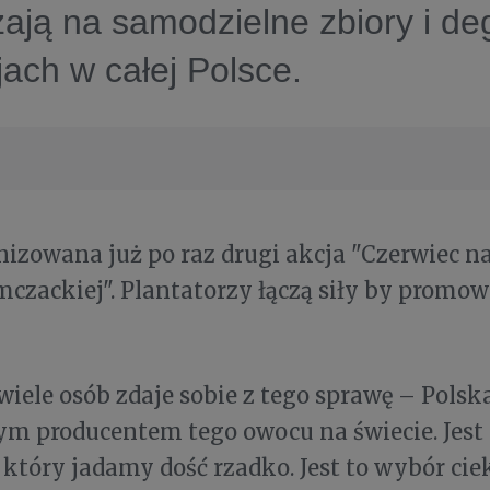
ają na samodzielne zbiory i de
jach w całej Polsce.
izowana już po raz drugi akcja "Czerwiec n
czackiej". Plantatorzy łączą siły by promo
wiele osób zdaje sobie z tego sprawę – Polska
m producentem tego owocu na świecie. Jest 
 który jadamy dość rzadko. Jest to wybór cie