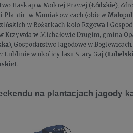
Łódzkie
two Haskap w Mokrej Prawej (
), Zd
Małopol
 i Plantin w Muniakowicach (obie w
zińskich w Bożatkach koło Rzgowa i Gospod
w Krzywda w Michałowie Drugim, gmina Op
ska
), Gospodarstwo Jagodowe w Boglewicach 
Lubelsk
w Lublinie w okolicy lasu Stary Gaj (
askie
).
ekendu na plantacjach jagody k