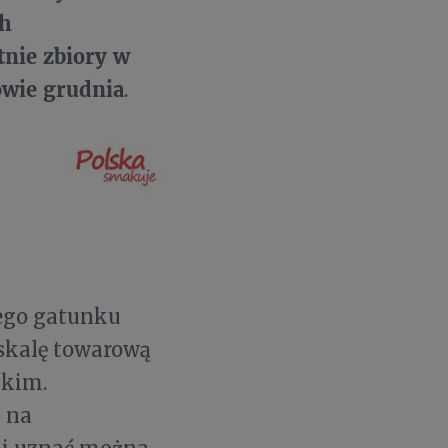
ch
tnie zbiory w
owie grudnia
.
tego gatunku
skalę towarową
zkim.
 na