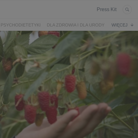
Press Kit
 PSYCHODIETETYKI
DLA ZDROWIA I DLA URODY
WIĘCEJ
K
ARONIA
JEŻYNY
PORZECZKI
MALINA
LODY RZEMIEŚLNICZE
 2024
SZCZYT IBO 2023 🫐
WYBORY 2023