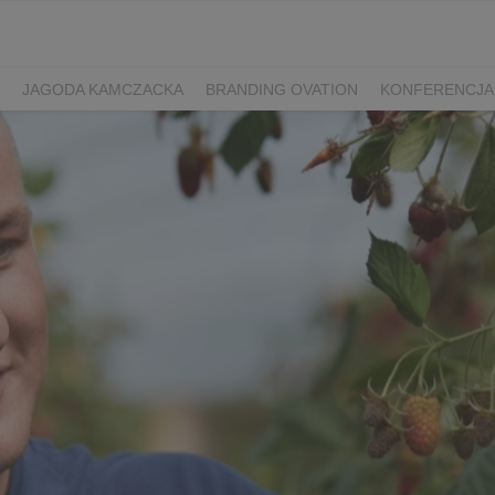
JAGODA KAMCZACKA
BRANDING OVATION
KONFERENCJA
Y DZIEŃ SPORTU
ŻURAWINA
MINIKIWI
DEREŃ
ROKITNI
ERRY FEST
PRZETWORY
PRZEPISY
PIWO RZEMIEŚLNICZE
ŚWIATA
DZIEŃ POLSKIEJ BORÓWKI
WYBORY 2025
WYBORY
ÓWKAMI 2018
ENGLISH