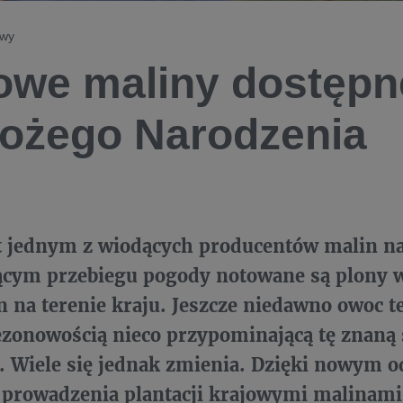
owy
owe maliny dostępn
ożego Narodzenia
t jednym z wiodących producentów malin na 
jącym przebiegu pogody notowane są plony 
on na terenie kraju. Jeszcze niedawno owoc t
sezonowością nieco przypominającą tę znan
. Wiele się jednak zmienia. Dzięki nowym 
prowadzenia plantacji krajowymi malinami