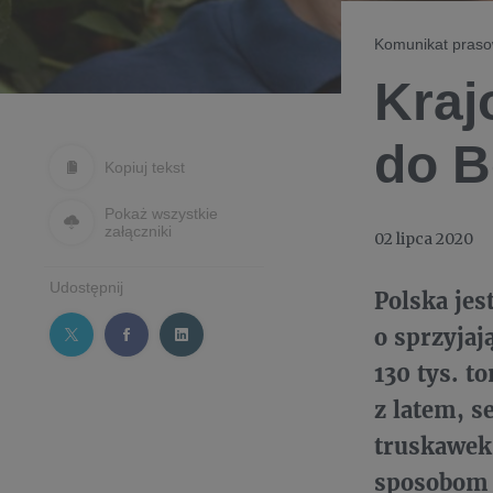
Komunikat pras
Kraj
do B
Kopiuj tekst
Pokaż wszystkie
załączniki
02 lipca 2020
Udostępnij
Polska jes
o sprzyja
130 tys. t
z latem, 
truskawek
sposobom 