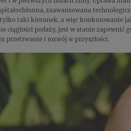
et i w pierwszych dniach zimy. Uprawa malin
apitałochłonna, zaawansowana technologiczn
 tylko taki kierunek, a więc konkurowanie ja
e ciągłości podaży, jest w stanie zapewnić
przetrwanie i rozwój w przyszłości.