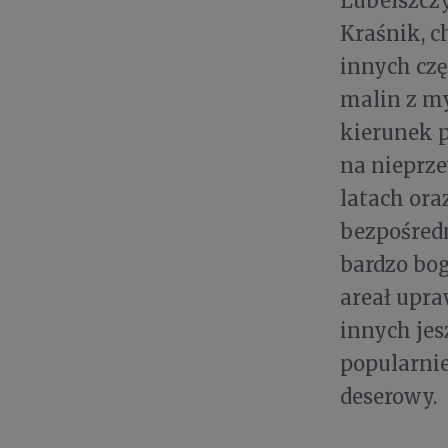
Lubelszczy
Kraśnik, c
innych czę
malin z my
kierunek p
na nieprz
latach ora
bezpośredn
bardzo bog
areał upra
innych jes
popularnie
deserowy.