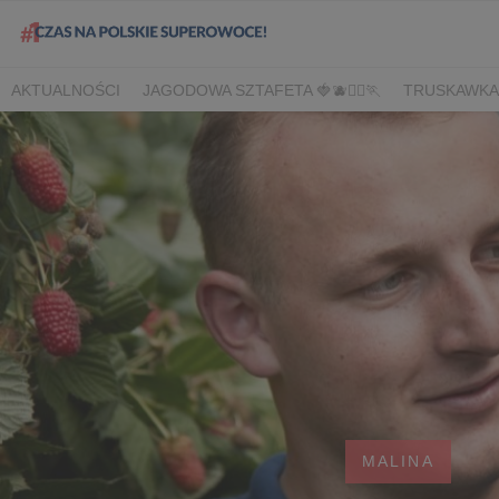
AKTUALNOŚCI
JAGODOWA SZTAFETA 🍓🫐🏃‍♀️🏃
TRUSKAWKA
DLA HANDLU
DLA MEDIÓW
DLA PLANTATORÓW
NARODOW
BORÓWKA
AGREST
CORE TEAM
BERRY INNOVATION
B
OWOCOWE LATO W KONESERZE
JAGODOWE MISTRZOSTWA 
WYBORY 2022
WYBORY 2021
WYBORY 2020
LATO Z BOR
MALINA