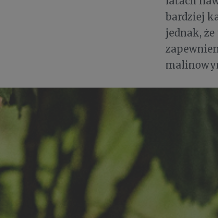
latach naw
bardziej k
jednak, że
zapewnieni
malinowym 