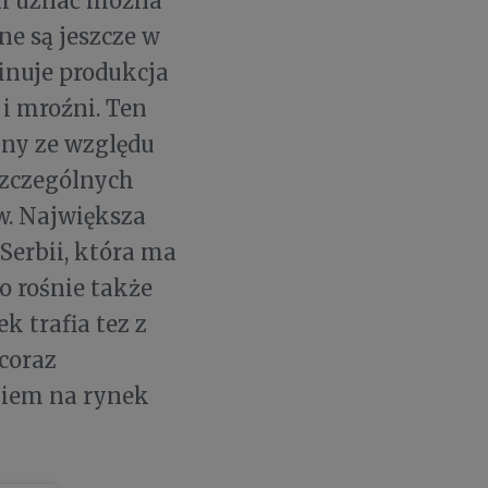
ki uznać można
ne są jeszcze w
inuje produkcja
i mroźni. Ten
lny ze względu
szczególnych
ów. Największa
Serbii, która ma
o rośnie także
k trafia tez z
 coraz
eniem na rynek