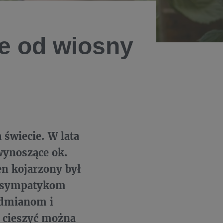
e od wiosny
świecie. W lata
wynoszące ok.
en kojarzony był
ą sympatykom
odmianom i
 cieszyć można