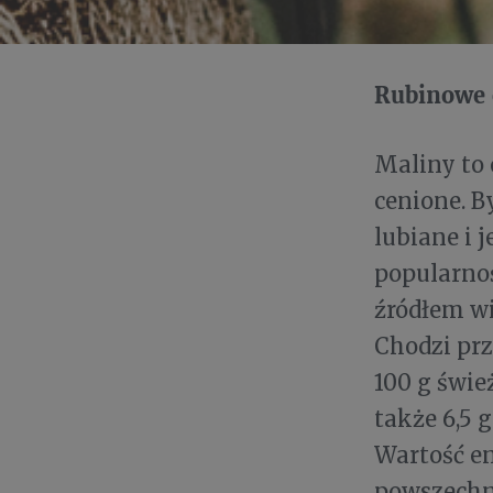
Rubinowe 
Maliny to
cenione. B
lubiane i j
popularnoś
źródłem wi
Chodzi prz
100 g świe
także 6,5 g
Wartość en
powszechn