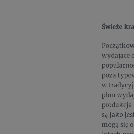
Świeże kr
Początkow
wydające o
popularnoś
poza typo
w tradycyj
plon wydaj
produkcja
są jako je
mogą się o