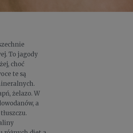
szechnie
j. To jagody
żej, choć
oce te są
mineralnych.
pń, żelazo. W
glowodanów, a
 tłuszczu.
aliny
 różnych diet a