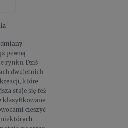
ia
odmiany
iąż pewną
ze rynku. Dziś
ach dwuletnich
reacji, które
za staje się też
e klasyfikowane
 owocami cieszyć
w niektórych