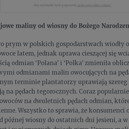
Aby wyświetlić treść poprawnie
zaakceptuj pliki cookies.
ajowe maliny od wiosny do Bożego Narodzen
o prym w polskich gospodarstwach wiodły 
woce latem, jednak uprawa cieszącej się wc
cią odmian ‘Polana’ i ‘Polka’ zmieniła oblic
wymi odmianami malin owocujących na pęd
nym terminie plantatorzy uprawiają szereg k
ą na pędach tegorocznych. Coraz popularniejs
 owoców na dwuletnich pędach odmian, któr
sienne. Wszystko to sprawia, że konsumenci
d późnej wiosny do ostatnich dni jesieni, a 