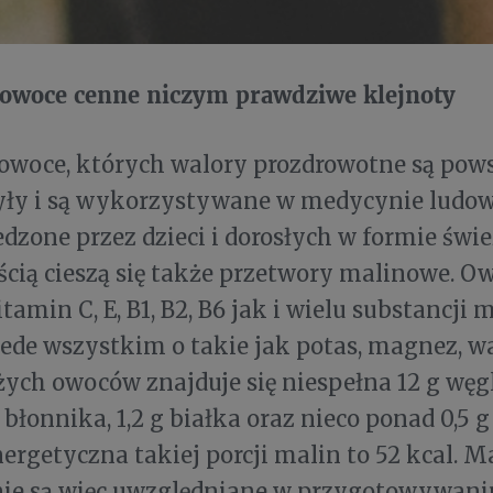
owoce cenne niczym prawdziwe klejnoty
 owoce, których walory prozdrowotne są pow
yły i są wykorzystywane w medycynie ludowe
edzone przez dzieci i dorosłych w formie świe
cią cieszą się także przetwory malinowe. Ow
tamin C, E, B1, B2, B6 jak i wielu substancji 
ede wszystkim o takie jak potas, magnez, wa
żych owoców znajduje się niespełna 12 g wę
 błonnika, 1,2 g białka oraz nieco ponad 0,5 g
ergetyczna takiej porcji malin to 52 kcal. M
ie są więc uwzględniane w przygotowywaniu