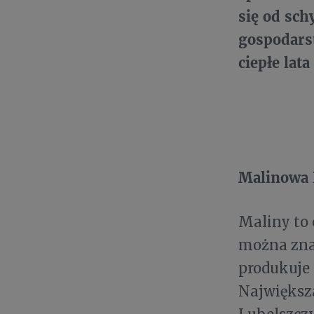
się od sch
gospodarst
ciepłe lat
Malinowa 
Maliny to 
można zna
produkuje 
Największa