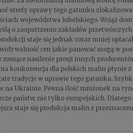
źnie. Za nieformalną malinową stolicę Pols
hoć strefy uprawy tego gatunku zlokalizowa
ściach województwa lubelskiego. Wciąż dom
ślą o zaopatrzeniu zakładów przetwórczych 
rodukcji staje się jednak coraz mniej opłaca
ewidywalność cen jakie panować mogą w po
z rosnące nasilenie presji innych producent
ia konkurencja dla polskich malin płynie z 
ate tradycje w uprawie tego gatunku. Szybk
w na Ukrainie. Pewna ilość mrożonek na ryne
zcze państw, nie tylko europejskich. Dlatego
jsza staje się produkcja malin z przeznacz