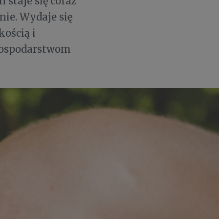
 staje się coraz
ie. Wydaje się
kością i
 gospodarstwom