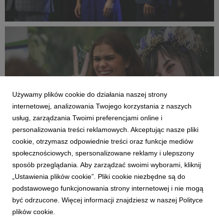
IBO Summit 2023 Season opening ceremony (7).JPEG
137 KB
Używamy plików cookie do działania naszej strony
internetowej, analizowania Twojego korzystania z naszych
usług, zarządzania Twoimi preferencjami online i
personalizowania treści reklamowych. Akceptując nasze pliki
cookie, otrzymasz odpowiednie treści oraz funkcje mediów
społecznościowych, spersonalizowane reklamy i ulepszony
sposób przeglądania. Aby zarządzać swoimi wyborami, kliknij
IBO Summit 2023 Season opening ceremony (8).JPEG
„Ustawienia plików cookie”. Pliki cookie niezbędne są do
podstawowego funkcjonowania strony internetowej i nie mogą
160 KB
być odrzucone. Więcej informacji znajdziesz w naszej Polityce
plików cookie.