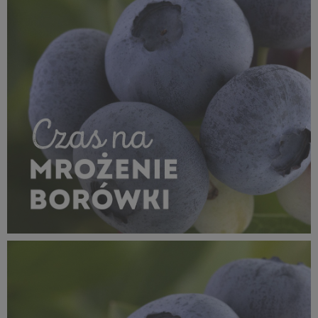
MROŻENIE_borówka_1080x1080_11.jpg
786 KB