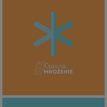
106 KB
MROŻENIE_borówka_1080x1080_07b.jpg