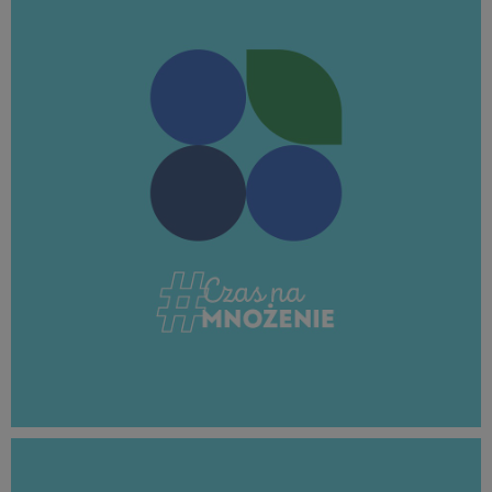
107 KB
MROŻENIE_borówka_1080x1080_08.jpg