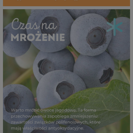
MROŻENIE_borówka_1080x1080_01.jpg
440 KB