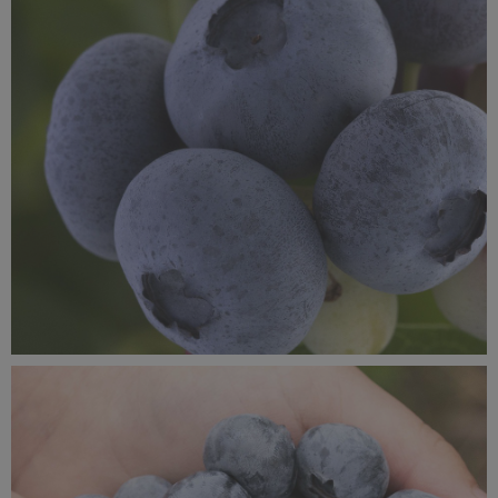
MROŻENIE_borówka_1080x1080_11b.jpg
786 KB