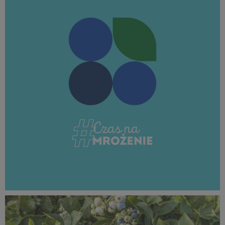
97 KB
MROŻENIE_borówka_1080x1080_08b.jpg
97,7 KB