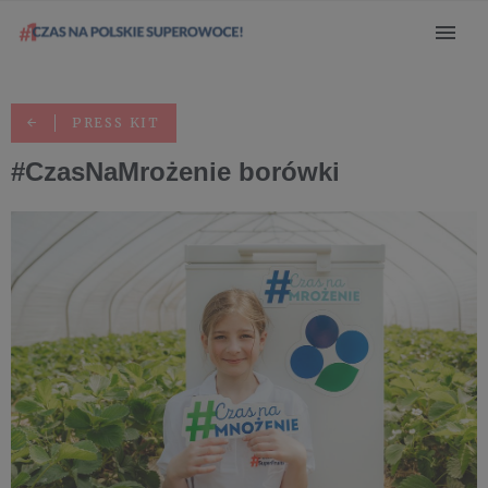
PRESS KIT
#CzasNaMrożenie borówki