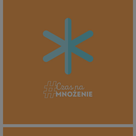
26,2 KB
MROŻENIE_borówka_1080x1080_07.jpg