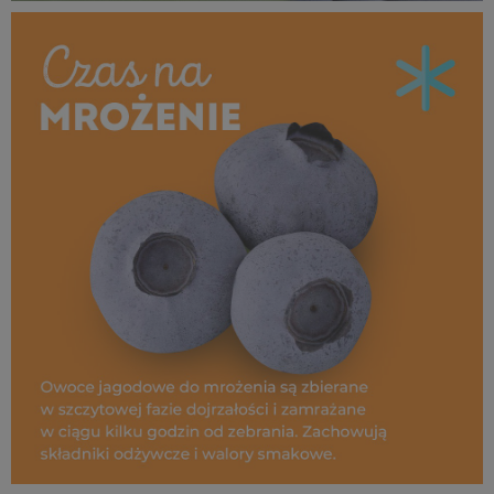
MROŻENIE_borówka_1080x1080_03.jpg
880 KB