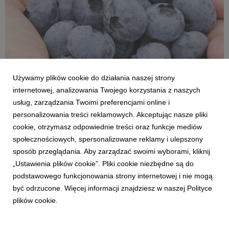
Używamy plików cookie do działania naszej strony
internetowej, analizowania Twojego korzystania z naszych
usług, zarządzania Twoimi preferencjami online i
personalizowania treści reklamowych. Akceptując nasze pliki
cookie, otrzymasz odpowiednie treści oraz funkcje mediów
społecznościowych, spersonalizowane reklamy i ulepszony
sposób przeglądania. Aby zarządzać swoimi wyborami, kliknij
MROŻENIE_borówka_1080x1080_12b.jpg
„Ustawienia plików cookie”. Pliki cookie niezbędne są do
podstawowego funkcjonowania strony internetowej i nie mogą
785 KB
być odrzucone. Więcej informacji znajdziesz w naszej Polityce
plików cookie.