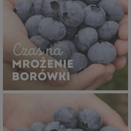
MROŻENIE_borówka_1080x1080_12.jpg
802 KB