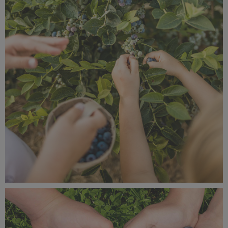
MROŻENIE_borówka_1080x1080_09b.jpg
1,02 MB