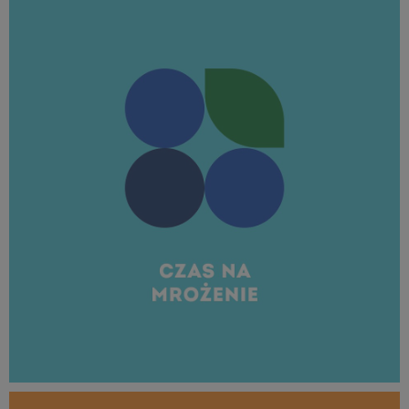
25,8 KB
MROŻENIE_borówka_1080x1080_06.jpg