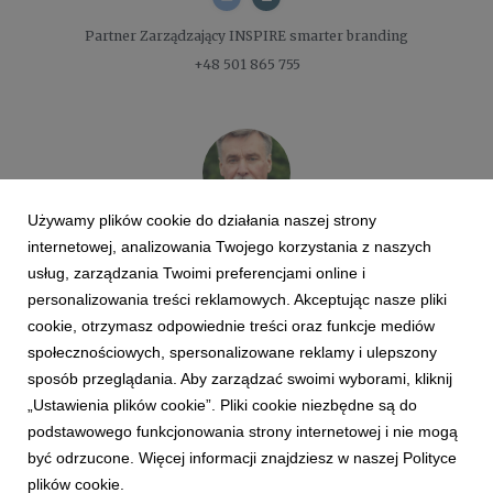
Partner Zarządzający
INSPIRE smarter branding
+48 501 865 755
Używamy plików cookie do działania naszej strony
Witold Boguta
internetowej, analizowania Twojego korzystania z naszych
usług, zarządzania Twoimi preferencjami online i
personalizowania treści reklamowych. Akceptując nasze pliki
Prezes Zarządu
Krajowy Związek Grup Producentów Owoców i
cookie, otrzymasz odpowiednie treści oraz funkcje mediów
Warzyw, w CORE TEAM lider zespołu ds. Zespół ds. komunikacji roli
społecznościowych, spersonalizowane reklamy i ulepszony
warzyw i owoców w żywieniu człowieka
sposób przeglądania. Aby zarządzać swoimi wyborami, kliknij
+48 504 096 015
„Ustawienia plików cookie”. Pliki cookie niezbędne są do
podstawowego funkcjonowania strony internetowej i nie mogą
być odrzucone. Więcej informacji znajdziesz w naszej Polityce
plików cookie.