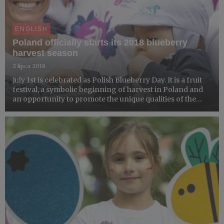
ENGLISH
Poland officially starts its 2018 blueberry
harvest season
2 lipca 2018
July 1st is celebrated as Polish Blueberry Day. It is a fruit
festival, a symbolic beginning of harvest in Poland and
an opportunity to promote the unique qualities of the
fruit which is a Polish export hit. Blueberry is an
extremely valuable fruit, not only because of i...