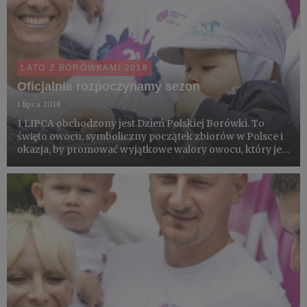
LATO Z BORÓWKAMI 2018
Oficjalnie rozpoczynamy sezon
1 lipca 2018
1 LIPCA obchodzony jest Dzień Polskiej Borówki. To
święto owocu, symboliczny początek zbiorów w Polsce i
okazja, by promować wyjątkowe walory owocu, który jest
naszym hitem eksportowym. Spożycie borówki rośnie
na całym świecie. Jest to niezwykle cenny owoc nie tylko
ze w...