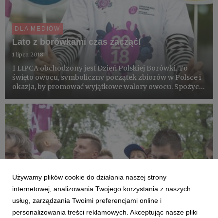
DLA MEDIÓW
Lato z borówkami czas zacząć!
1 lipca 2018
1 LIPCA obchodzony jest Dzień Polskiej Borówki. To
święto owocu, symboliczny początek zbiorów w Polsce i
okazja, by promować wyjątkowe walory owocu. Spożycie
borówki rośnie na całym świecie. Jest to niezwykle cenny
owoc nie tylko ze względu na walory smakowe, ale z
powod...
Używamy plików cookie do działania naszej strony
internetowej, analizowania Twojego korzystania z naszych
usług, zarządzania Twoimi preferencjami online i
personalizowania treści reklamowych. Akceptując nasze pliki