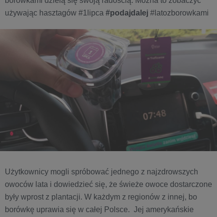
borówkami dzielą się swoją radością. Można to zobaczyć
używając hasztagów #1lipca
#podajdalej
#latozborowkami
Użytkownicy mogli spróbować jednego z najzdrowszych
owoców lata i dowiedzieć się, że świeże owoce dostarczone
były wprost z plantacji. W każdym z regionów z innej, bo
borówkę uprawia się w całej Polsce. Jej amerykańskie