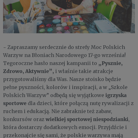
-
Zapraszamy serdecznie do strefy Moc Polskich
Warzyw na Błoniach Narodowego 17-go września!
„Pysznie,
Tegoroczne hasło naszej kampanii to
Zdrowo, Aktywnie”,
i właśnie takie atrakcje
przygotowaliśmy dla Was. Nasze stoisko będzie
pełne pyszności, kolorów i inspiracji, a w „Szkole
igrzyska
Polskich Warzyw” odbędą się wyjątkowe
sportowe
dla dzieci, które połączą nutę rywalizacji z
ruchem i edukacją. Nie zabraknie też zabaw,
wielkiej sportowej niespodzianki
konkursów oraz
,
która dostarczy dodatkowych emocji. Przyjdźcie i
przekonajcie się sami, że polskie warzywa mają