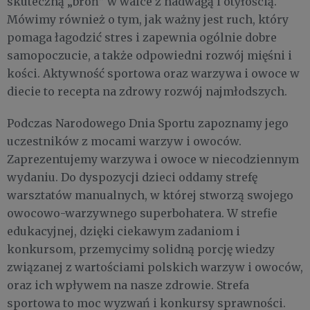
skuteczną „broń” w walce z nadwagą i otyłością.
Mówimy również o tym, jak ważny jest ruch, który
pomaga łagodzić stres i zapewnia ogólnie dobre
samopoczucie, a także odpowiedni rozwój mięśni i
kości. Aktywność sportowa oraz warzywa i owoce w
diecie to recepta na zdrowy rozwój najmłodszych.
Podczas Narodowego Dnia Sportu zapoznamy jego
uczestników z mocami warzyw i owoców.
Zaprezentujemy warzywa i owoce w niecodziennym
wydaniu. Do dyspozycji dzieci oddamy strefę
warsztatów manualnych, w której stworzą swojego
owocowo-warzywnego superbohatera. W strefie
edukacyjnej, dzięki ciekawym zadaniom i
konkursom, przemycimy solidną porcję wiedzy
związanej z wartościami polskich warzyw i owoców,
oraz ich wpływem na nasze zdrowie. Strefa
sportowa to moc wyzwań i konkursy sprawności.