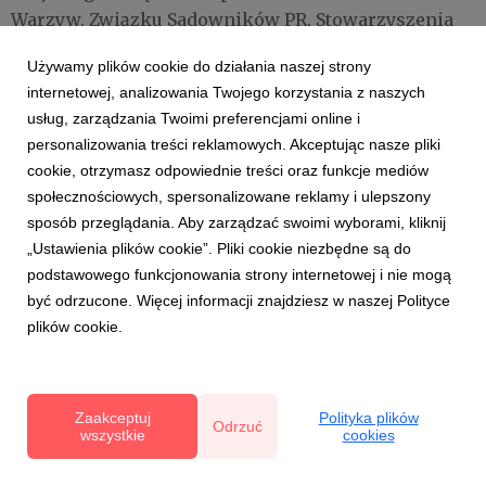
Warzyw, Związku Sadowników PR, Stowarzyszenia
„Unia Owocowa” oraz Stowarzyszenia Sady
Używamy plików cookie do działania naszej strony
Grójeckie.
internetowej, analizowania Twojego korzystania z naszych
usług, zarządzania Twoimi preferencjami online i
personalizowania treści reklamowych. Akceptując nasze pliki
Wszystko to na pikniku na błoniach PGE
cookie, otrzymasz odpowiednie treści oraz funkcje mediów
Narodowego w niedzielę 15 września w strefie
społecznościowych, spersonalizowane reklamy i ulepszony
producentów owoców i warzyw. Czeka na Państwa
sposób przeglądania. Aby zarządzać swoimi wyborami, kliknij
wielu plantatorów, sadowników i przetwórców.
„Ustawienia plików cookie”. Pliki cookie niezbędne są do
Można będzie spróbować ciekawych dań i kupić
podstawowego funkcjonowania strony internetowej i nie mogą
przetwory. Gwarantujemy niepowtarzaną atmosferę
być odrzucone. Więcej informacji znajdziesz w naszej Polityce
i dużo dobrej zabawy!
plików cookie.
Więcej o przygotowywanej próbie bicia rekordu w
Zaakceptuj
Polityka plików
Odrzuć
materiale pt.
Zapraszamy do wspólnego bicia Rekordu
wszystkie
cookies
Polski - błonia PGE Narodowego, niedziela 15/09, 13:30