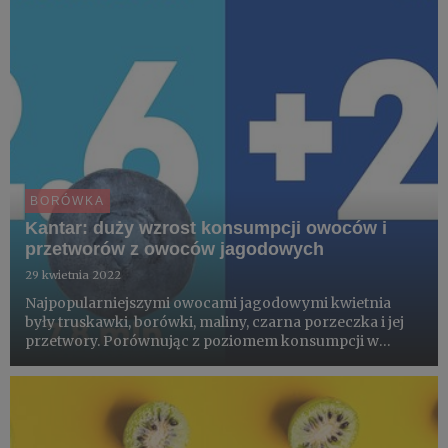
BORÓWKA
Kantar: duży wzrost konsumpcji owoców i
przetworów z owoców jagodowych
29 kwietnia 2022
Najpopularniejszymi owocami jagodowymi kwietnia
były truskawki, borówki, maliny, czarna porzeczka i jej
przetwory. Porównując z poziomem konsumpcji w
kwietniu 2021 roku zyskały wszytskie badane przez
Kantar gatunki. Liderem wzrostu konsumpcji jest czarna
porzeczka i jej ...