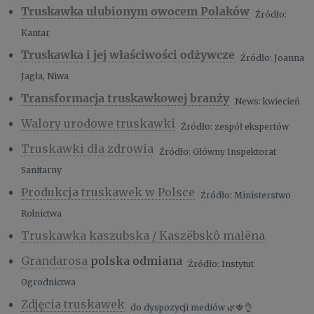
Truskawka ulubionym owocem Polaków
Źródło:
Kantar
Truskawka i jej właściwości odżywcze
Źródło: Joanna
Jagła, Niwa
Transformacja truskawkowej branży
News: kwiecień
Walory urodowe truskawki
Źródło: zespół ekspertów
Truskawki dla zdrowia
Źródło: Główny Inspektorat
Sanitarny
Produkcja truskawek w Polsce
Źródło: Ministerstwo
Rolnictwa
Truskawka kaszubska / Kaszëbskô malëna
Grandarosa
polska odmiana
Źródło: Instytut
Ogrodnictwa
Zdjęcia truskawek
do dyspozycji mediów 🌿🍓👌