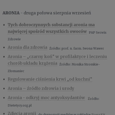
ARONIA
- druga połowa sierpnia wrzesień
Tych dobroczynnych substancji aronia ma
najwięcej spośród wszystkich owoców
PAP Serwis
Zdrowie
​​​​Aronia dla zdrowia
Źr
ódło: prof. n. farm. Iwona Wawer
Aronia – „czarny koń” w profilaktyce i leczeniu
chorób układu krążenia
Źródło: Monika Stromkie-
Złomaniec
Regulowanie ciśnienia krwi „od kuchni”
Aronia – źródło zdrowia i urody
Aronia - odkryj moc antyoksydantów
Źródło:
Dietetycy.org.pl
Zdjęcia aronii
do dyspozycji mediów w zakładce
PressKit