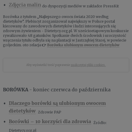
Zdjęcia malin
do dyspozycji mediów w zakładce
PressKit
Borówka z tytułem „Najlepszego owocu świata 2020 według
dietetyków”. Plebiscyt zorganizował największy w Polsce portal
kierowany do zawodowych dietetyków i ludzi interesujących się
zdrowym żywieniem - Dietetycy.org.pl. W sześcioetapowym konkursie
rywalizowało 48 gatunków. Spotkanie dwóch środowisk i uroczystość
wręczenia tytułu odbyła się na plantacji w Jastrzębiej Starej, w powiecie
grójeckim. oto relacja
👉
Borówka ulubionym owocem dietetyków
Aby wyświetlić treść poprawnie
zaakceptuj pliki cookies.
BORÓWKA
- koniec czerwca do października
Dlaczego borówki są ulubionym owocem
dietetyków
Zdrowie PAP
Borówki – 10 korzyści dla zdrowia
Źródło:
Dietetycy.org.pl