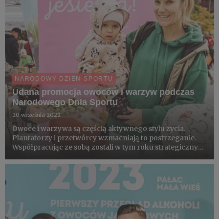
NARODOWY DZIEŃ SPORTU
Udana promocja owoców i warzyw podczas
Narodowego Dnia Sportu
20 września 2022
Owoce i warzywa są częścią aktywnego stylu życia.
Plantatorzy i przetwórcy wzmacniają to postrzeganie.
Współpracując ze sobą zostali w tym roku strategicznym
partnerem Narodowego Dnia Sportu. 18 września razem
ze sportowcami pokazywali, że „dobra forma zaczyna się
na tal...