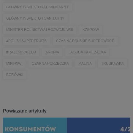
GŁÓWNY INSPEKTORAT SANITARNY
GŁÓWNY INSPEKTOR SANITARNY
MINISTER ROLNICTWA I ROZWOJU WSI
KZGPOIW
#POLISHSUPERFRUITS
CZAS NA POLSKIE SUPEROWOCE!
#RAZEMDOCELU
ARONIA
JAGODA KAMCZACKA
MINI-KIWI
CZARNA PORZECZKA
MALINA
TRUSKAWKA
BORÓWKI
Powiązane artykuły