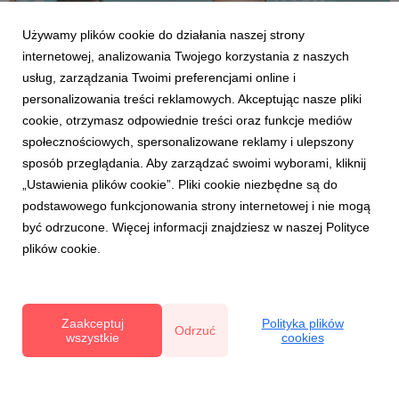
Używamy plików cookie do działania naszej strony
internetowej, analizowania Twojego korzystania z naszych
usług, zarządzania Twoimi preferencjami online i
personalizowania treści reklamowych. Akceptując nasze pliki
cookie, otrzymasz odpowiednie treści oraz funkcje mediów
MINIKIWI
społecznościowych, spersonalizowane reklamy i ulepszony
Nalewka z minikiwi zdobywcą złotego medalu
sposób przeglądania. Aby zarządzać swoimi wyborami, kliknij
i Grand Prix Berry Fest 2023
„Ustawienia plików cookie”. Pliki cookie niezbędne są do
6 października 2022
podstawowego funkcjonowania strony internetowej i nie mogą
Rozdano Medale i Grand Prix Berry Fest 2023 dla
być odrzucone. Więcej informacji znajdziesz w naszej Polityce
najlepszych jagodowych alkoholi. W konkursie wzięło
plików cookie.
udział 28 nalewek, destylatów i win. Wśród laureatów
wina porzeczkowe, z jagody kamczackiej i borówki
wysokiej, geist z jeżyn oraz nalewki z malin, derenia,
agrestu i aron...
Zaakceptuj
Polityka plików
Odrzuć
wszystkie
cookies