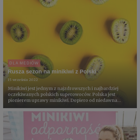
DLA MEDIÓW
Rusza sezon na minikiwi z Polski
15 września 2022
Minikiwi jest jednym z najzdrowszych i najbardziej
oczekiwanych polskich superowoców. Polska jest
pionierem uprawy minikiwi. Dopiero od niedawna
pojawiło się ono także w sprzedaży w innych krajach
Europy, USA, Nowej Zelandii i w Chinach. Dwa lata temu
owoce tego małego k...